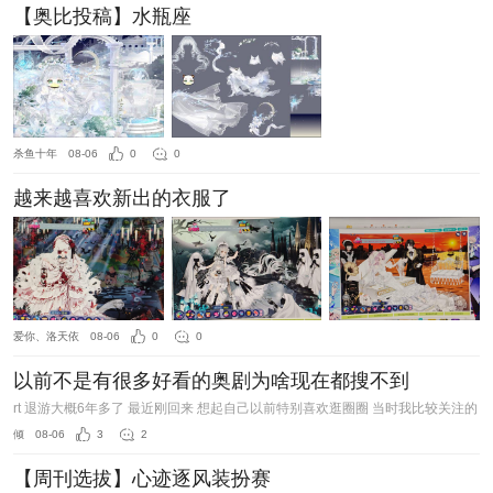
【奥比投稿】水瓶座
杀鱼十年
08-06
0
0
越来越喜欢新出的衣服了
爱你、洛天依
08-06
0
0
以前不是有很多好看的奥剧为啥现在都搜不到
rt 退游大概6年多了 最近刚回来 想起自己以前特别喜欢逛圈圈 当时我比较关注的
倾
08-06
3
2
【周刊选拔】心迹逐风装扮赛