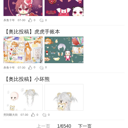
杀鱼十年
07-30
0
0
【奥比投稿】虎虎手账本
杀鱼十年
07-30
0
0
【奥比投稿】小坏熊
穷到睡大街
07-30
0
0
上一页
1/6540
下一页