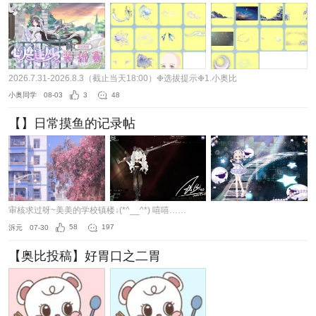
2026.7.31-2026.8.3（截止当天18:00）❉选拔提示❉1.小奥比
小奥同学
08-03
3
48
【】日常摸鱼的记录帖
审核求过呀~美美的学校镇楼↓(*^__^*) 嘻嘻……
泝元
07-30
58
197
【奥比投稿】好胃口之二胃