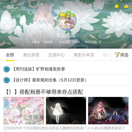
<
首页
发话题
奥比岛圈
小奥比
746086
今日话题
9118
昨日话题
0
筛选
全部
奥比穿搭
交易中心
奥剧大本营
随便聊聊
【周刊选拔】旷野相逢装扮赛
【设计师】最新规则合集（5月12日更新）
【氵】搭配相册不够用来存点搭配
已经2026年了2020刚玩奥比岛那会儿圈圈特别热闹！小小老zi在圈圈里收获了