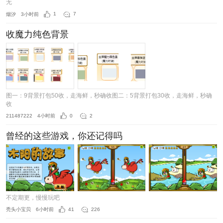
无
烟汐
3小时前
1
7
收魔力纯色背景
图一：9背景打包50收，走海鲜，秒确收图二：5背景打包30收，走海鲜，秒确
收
211487222
4小时前
0
2
曾经的这些游戏，你还记得吗
不定期更，慢慢玩吧
秃头小宝贝
6小时前
41
226