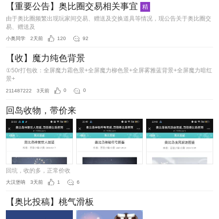
【重要公告】奥比圈交易相关事宜
精
由于奥比圈频繁出现玩家间交易、赠送及交换道具等情况，现公告关于奥比圈交
易、赠送及
小奥同学
2天前
120
92
【收】魔力纯色背景
①50r打包收：全屏魔力霜色景+全屏魔力柳色景+全屏雾雅蓝背景+全屏魔力暗红
景+
211487222
3天前
0
0
回岛收物，带价来
回坑，收的多，正常价收
大汉堡呐
3天前
1
6
【奥比投稿】桃气滑板