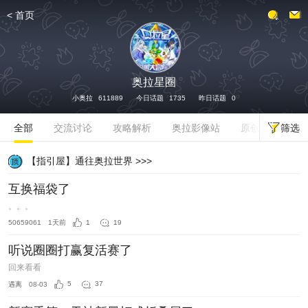
<
首页
发话题
奥拉星圈
小奥拉
611889
今日话题
1735
昨日话题
0
筛选
全部
交流讨论
攻略解析
奥拉影像站
原创天地
【指引屋】通往奥拉世界 >>>
互换福袋了
。。。
50659061
1天前
1
19
听说圈圈打赢复活赛了
回来看看
遇离
08-03
5
37