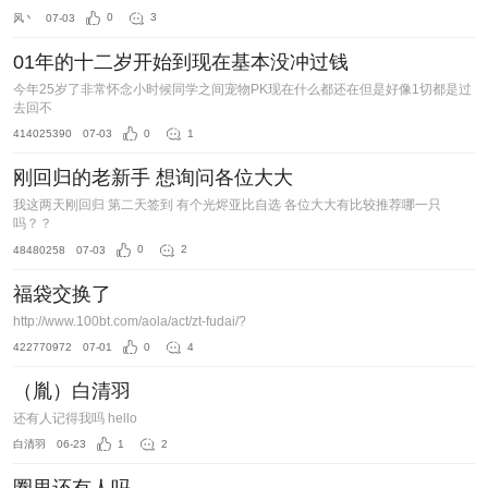
风丶
07-03
0
3
01年的十二岁开始到现在基本没冲过钱
今年25岁了非常怀念小时候同学之间宠物PK现在什么都还在但是好像1切都是过
去回不
414025390
07-03
0
1
刚回归的老新手 想询问各位大大
我这两天刚回归 第二天签到 有个光烬亚比自选 各位大大有比较推荐哪一只
吗？？
48480258
07-03
0
2
福袋交换了
http://www.100bt.com/aola/act/zt-fudai/?
422770972
07-01
0
4
（胤）白清羽
还有人记得我吗 hello
白清羽
06-23
1
2