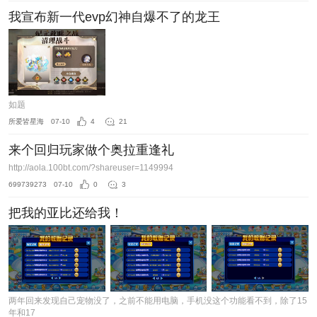
我宣布新一代evp幻神自爆不了的龙王
如题
所爱皆星海
07-10
4
21
来个回归玩家做个奥拉重逢礼
http://aola.100bt.com/?shareuser=1149994
699739273
07-10
0
3
把我的亚比还给我！
两年回来发现自己宠物没了，之前不能用电脑，手机没这个功能看不到，除了15
年和17