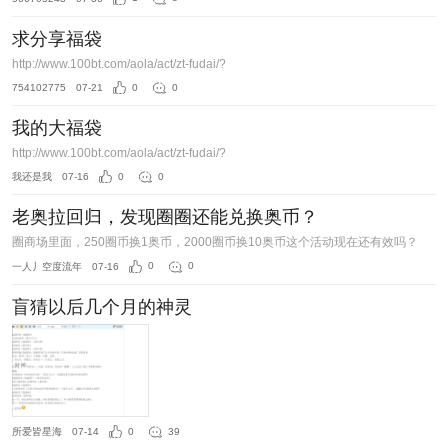
求分享福袋
http://www.100bt.com/aola/act/zt-fudai/?
754102775
07-21
0
0
我的大福袋
http://www.100bt.com/aola/act/zt-fudai/?
我还是我
07-16
0
0
老奥拉回归，发现圈圈还能兑换奥币？
圈商场里面，250圈币换1奥币，2000圈币换10奥币这个活动现在还有效吗？
一人丿空度流年
07-16
0
0
盲猜以后几个月的神灵
所爱皆星海
07-14
0
39