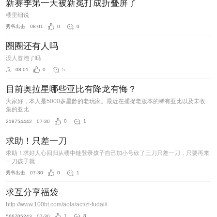
新赛季第一天被新冕打成折叠屏了
楼里细说
秀爷出击
08-01
0
0
圈圈还有人吗
没人冒泡了吗
瓜
08-01
0
5
目前奥拉星哪些亚比有降龙有悔？
大家好，本人是5000多星龄的老玩家。最近在捕捉老版本的稀有亚比以及未收
集的亚比
218754442
07-30
0
1
求助！只差一刀
求助！求好人心回归从楼中链登录孩子自己加小号砍了三刀只差一刀，只要再来
一刀孩子就
秀爷出击
07-30
0
1
求互分享福袋
http://www.100bt.com/aola/act/zt-fudai/i
566705243
07-30
1
8