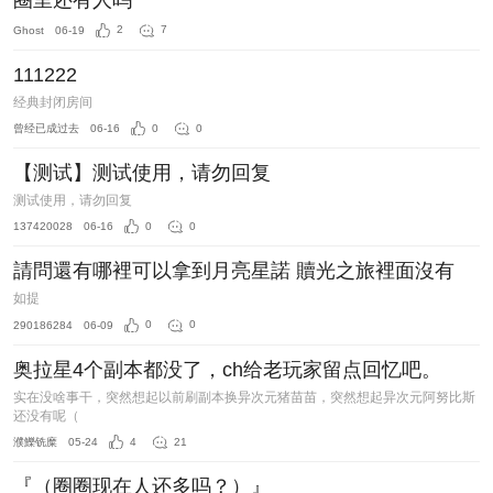
圈里还有人吗
Ghost
06-19
2
7
111222
经典封闭房间
曾经已成过去
06-16
0
0
【测试】测试使用，请勿回复
测试使用，请勿回复
137420028
06-16
0
0
請問還有哪裡可以拿到月亮星諾 贖光之旅裡面沒有
如提
290186284
06-09
0
0
奥拉星4个副本都没了，ch给老玩家留点回忆吧。
实在没啥事干，突然想起以前刷副本换异次元猪苗苗，突然想起异次元阿努比斯
还没有呢（
濮鱳铣糜
05-24
4
21
『（圈圈现在人还多吗？）』