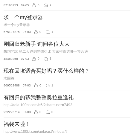
87160253
07-05
0
2
求一个my登录器
求一个my登录器
575197275
07-03
0
1
刚回归老新手 询问各位大大
想詢問說 第二天簽到光燼亞比 大家推薦選哪一隻合適
48480258
07-03
0
1
现在回坑适合买好吗？买什么样的？
求回答
909562488
07-03
0
1
有回归的帮我整整奥拉重逢礼
http://aola.100bt.com/h5/?shareuser=7493
922225714
07-03
0
0
福袋来啦！
http://www.100bt.com/aola/act/zt-fudai/?