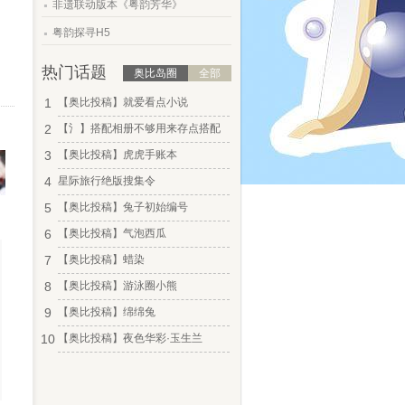
非遗联动版本《粤韵芳华》
.
粤韵探寻H5
热门话题
奥比岛圈
全部
1
【奥比投稿】就爱看点小说
2
【氵】搭配相册不够用来存点搭配
3
【奥比投稿】虎虎手账本
4
星际旅行绝版搜集令
5
【奥比投稿】兔子初始编号
6
【奥比投稿】气泡西瓜
7
【奥比投稿】蜡染
8
【奥比投稿】游泳圈小熊
9
【奥比投稿】绵绵兔
10
【奥比投稿】夜色华彩·玉生兰