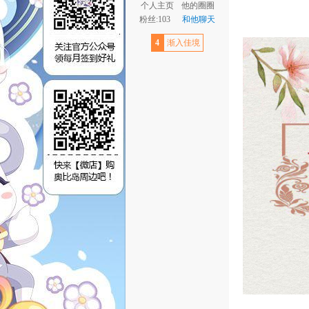
个人主页
他的圈圈
粉丝:103
和他聊天
4
渐入佳境