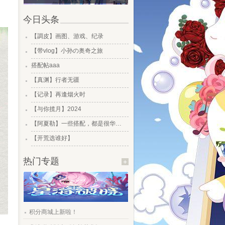
今日头条
.
【調皮】画图、游戏、纪录
.
【带vlog】小孙の奥奇之旅
.
搭配帖aaa
.
【真渊】行者无疆
.
【记录】再逢烟火时
.
【与你揽月】2024
.
【阿夏勒】一些搭配，都是很华丽的一些搭配
.
【开荒选谁好】
热门专题
+
.
积分商城上新啦！
.