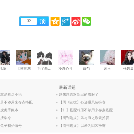
32
飞藻
【苏呦悠
为了西条高人
漫漫心可
白芍
裴玉
张碧晨
.
最新话题
】就爱看点小说
.
越来越喜欢新出的衣服了
相册不够用来存点搭配
.
【周刊选拔】心迹逐风装扮赛
】虎虎手账本
.
【氵】搭配相册不够用来存点搭配
版搜集令
.
【周刊选拔】风与海之歌装扮赛
】兔子初始编号
【周刊选拔】以爱为囚装扮赛