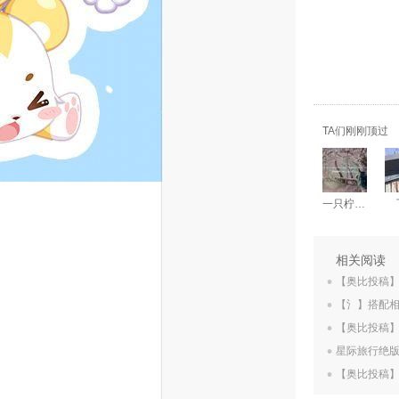
TA们刚刚顶过
一只柠檬。。。
.
相关阅读
.
【奥比投稿
.
【氵】搭配
.
【奥比投稿
.
星际旅行绝
【奥比投稿