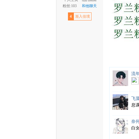
粉丝:103
和他聊天
4
渐入佳境
流
飞
息
奈
白