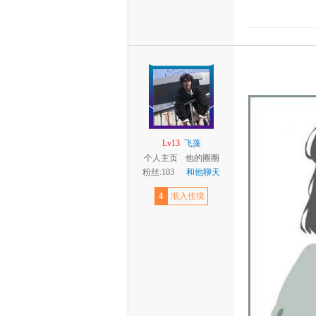
Lv13
飞藻
个人主页
他的圈圈
粉丝:103
和他聊天
4
渐入佳境