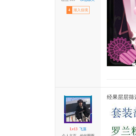
4
渐入佳境
经果层层筛
Lv13
飞藻
个人主页
他的圈圈