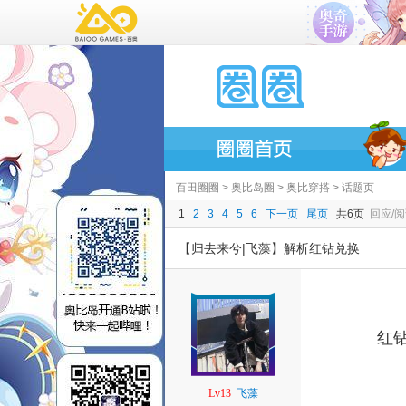
百田圈圈
>
奥比岛圈
>
奥比穿搭
> 话题页
1
2
3
4
5
6
下一页
尾页
共6页
回应/阅
【归去来兮|飞藻】解析红钻兑换
红
Lv13
飞藻