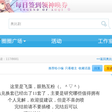
读：117/8681
<<返回奥
推荐给小编
只看楼主
收藏话题
回复
这里是飞藻，眼熟互粉（。＾▽＾）
钻兑换套已经出了11套了，主要是研究哪些值得拥有
个人见解，欢迎提建议，但是不喜勿喷
完结前请不要插楼，完结后可以