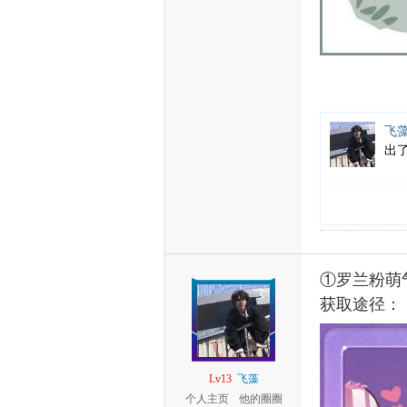
飞
出
①罗兰粉萌
获取途径：
Lv13
飞藻
个人主页
他的圈圈