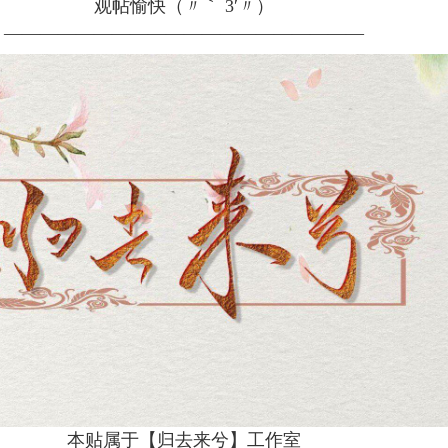
观帖愉快（〃｀ 3′〃）
————————————————————
本贴属于【归去来兮】工作室