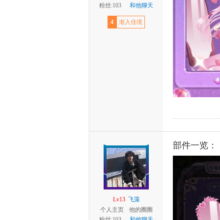
粉丝:103
和他聊天
4
渐入佳境
部件一览：
Lv13
飞藻
个人主页
他的圈圈
粉丝:103
和他聊天