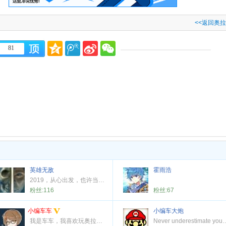
<<返回奥
81
英雄无敌
霍雨浩
2019，从心出发，也许当一个人从不同的角度去观察世界，才能领略不一样的事物与真理
粉丝:
116
粉丝:
67
小编车车
小编车大炮
我是车车，我喜欢玩奥拉星！
Never underestimate your powe