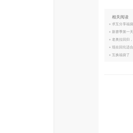
.
相关阅读
.
求互分享福
.
新赛季第一
.
老奥拉回归
.
现在回坑适
互换福袋了