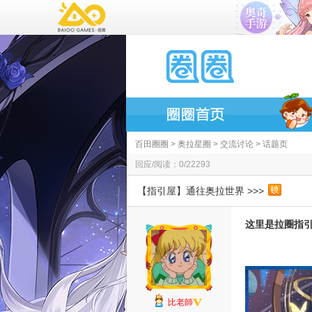
百田圈圈
>
奥拉星圈
>
交流讨论
> 话题页
回应/阅读：0/22293
【指引屋】通往奥拉世界 >>>
这里是拉圈指
比老師