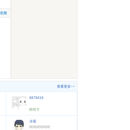
拉星圈
查看更多>>
6878416
粉丝:
0
冷面
r to change yourself !
呵呵呵呵呵呵