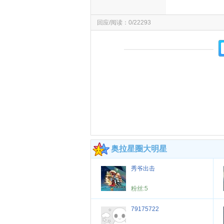
回应/阅读：0/22293
奥拉星圈大明星
秀爷出击
粉丝:
5
79175722