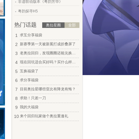
非遗联动版本《粤韵芳华》
.
粤韵探寻H5
热门话题
奥拉星圈
全部
1
求互分享福袋
2
新赛季第一天被新冕打成折叠屏了
3
老奥拉回归，发现圈圈还能兑换奥币？
4
现在回坑适合买好吗？买什么样的？
5
互换福袋了
6
求分享福袋
7
目前奥拉星哪些亚比有降龙有悔？
8
求助！只差一刀
9
我的大福袋
10
来个回归玩家做个奥拉重逢礼