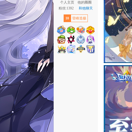
个人主页
他的圈圈
粉丝:1392
和他聊天
10
登峰造极