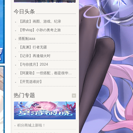
今日头条
.
【調皮】画图、游戏、纪录
.
【带vlog】小孙の奥奇之旅
.
搭配帖aaa
.
【真渊】行者无疆
.
【记录】再逢烟火时
.
【与你揽月】2024
.
【阿夏勒】一些搭配，都是很华丽的一些搭配
.
【开荒选谁好】
热门专题
+
.
积分商城上新啦！
.