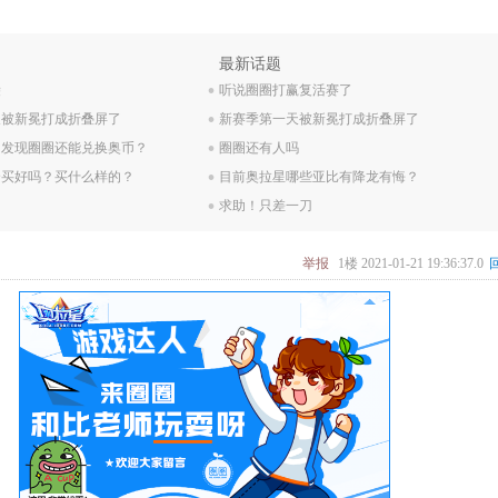
.
最新话题
袋
.
听说圈圈打赢复活赛了
天被新冕打成折叠屏了
.
新赛季第一天被新冕打成折叠屏了
，发现圈圈还能兑换奥币？
.
圈圈还有人吗
合买好吗？买什么样的？
.
目前奥拉星哪些亚比有降龙有悔？
求助！只差一刀
举报
1楼
2021-01-21 19:36:37.0