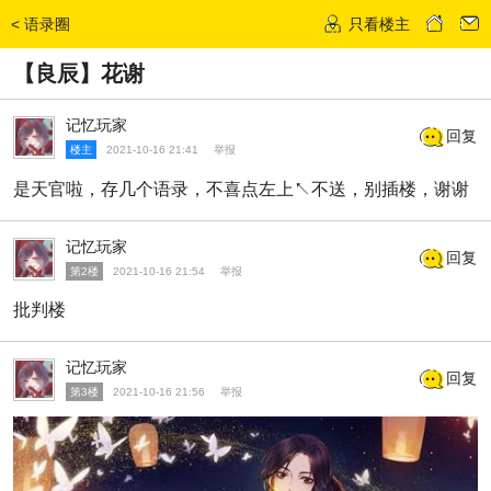
<
语录圈
只看楼主
发话题
【良辰】花谢
记忆玩家
回复
楼主
2021-10-16 21:41
举报
是天官啦，存几个语录，不喜点左上↖不送，别插楼，谢谢
记忆玩家
回复
第2楼
2021-10-16 21:54
举报
批判楼
记忆玩家
回复
第3楼
2021-10-16 21:56
举报