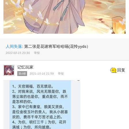
人间失落
:
第二张是花谢将军哈哈嗝(花怜yyds）
2022-02-15 20:30
举报
记忆玩家
回复
第4楼
2021-10-16 21:59
举报