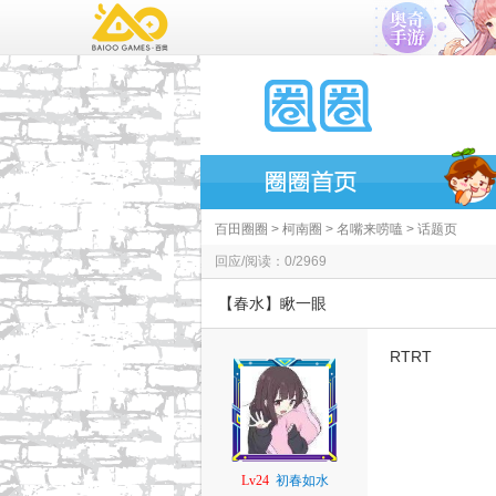
百田圈圈
>
柯南圈
>
名嘴来唠嗑
> 话题页
回应/阅读：0/2969
【春水】瞅一眼
RTRT
Lv24
初春如水