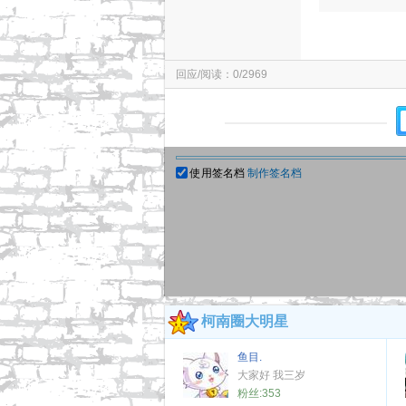
回应/阅读：0/2969
使用签名档
制作签名档
柯南圈大明星
鱼目.
大家好 我三岁
粉丝:
353