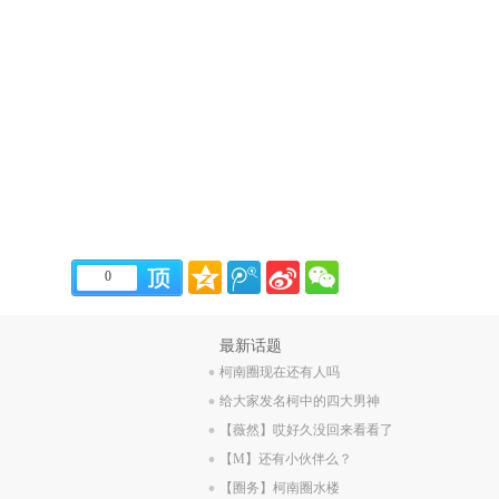
0
.
最新话题
.
柯南圈现在还有人吗
.
给大家发名柯中的四大男神
.
【薇然】哎好久没回来看看了
.
【M】还有小伙伴么？
【圈务】柯南圈水楼