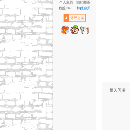
个人主页
她的圈圈
粉丝:667
和她聊天
4
曾经之美
相关阅读