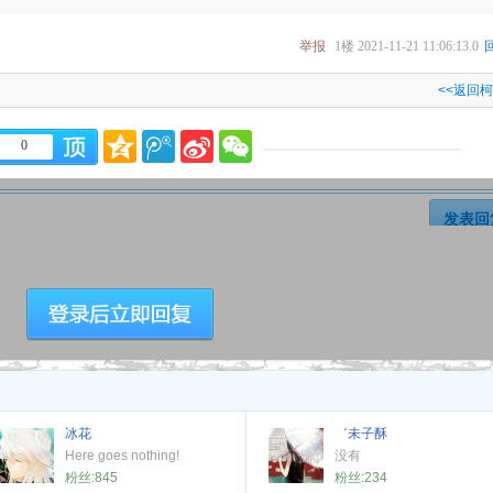
举报
1楼
2021-11-21 11:06:13.0
<<返回
0
发表回
冰花
゛未子酥
Here goes nothing!
没有
粉丝:
845
粉丝:
234