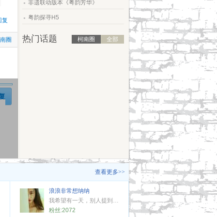
非遗联动版本《粤韵芳华》
.
粤韵探寻H5
回复
热门话题
柯南圈
全部
柯南圈
复
查看更多>>
浪浪非常想纳纳
我希望有一天，别人提到我时会骄傲(‾◡◝)
粉丝:
2072