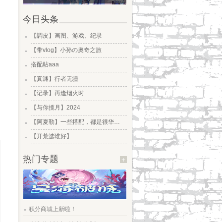
今日头条
.
【調皮】画图、游戏、纪录
.
【带vlog】小孙の奥奇之旅
.
搭配帖aaa
.
【真渊】行者无疆
.
【记录】再逢烟火时
.
【与你揽月】2024
.
【阿夏勒】一些搭配，都是很华丽的一些搭配
.
【开荒选谁好】
热门专题
+
.
积分商城上新啦！
.