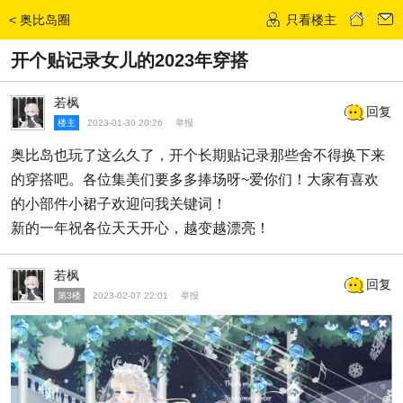
<
奥比岛圈
只看楼主
发话题
开个贴记录女儿的2023年穿搭
若枫
回复
楼主
2023-01-30 20:26
举报
奥比岛也玩了这么久了，开个长期贴记录那些舍不得换下来
的穿搭吧。各位集美们要多多捧场呀~爱你们！大家有喜欢
的小部件小裙子欢迎问我关键词！
新的一年祝各位天天开心，越变越漂亮！
若枫
回复
第3楼
2023-02-07 22:01
举报