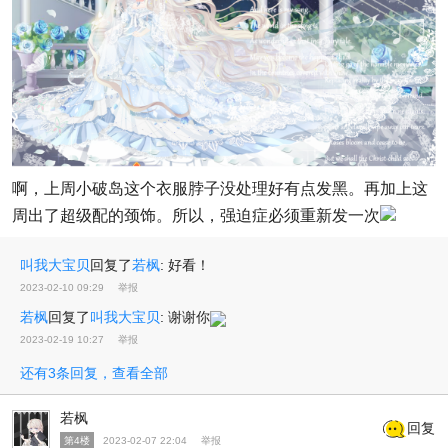
啊，上周小破岛这个衣服脖子没处理好有点发黑。再加上这
周出了超级配的颈饰。所以，强迫症必须重新发一次
叫我大宝贝
回复了
若枫
:
好看！
2023-02-10 09:29
举报
若枫
回复了
叫我大宝贝
:
谢谢你
2023-02-19 10:27
举报
还有3条回复，查看全部
若枫
回复
第4楼
2023-02-07 22:04
举报