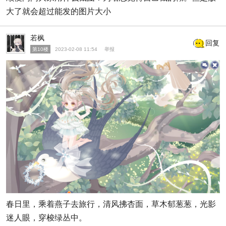
大了就会超过能发的图片大小
若枫
回复
第10楼
2023-02-08 11:54
举报
春日里，乘着燕子去旅行，清风拂杏面，草木郁葱葱，光影
迷人眼，穿梭绿丛中。