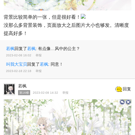
背景比较简单的一张，但是很好看！
没那么多背景装饰，页面放大之后图片大小也够发。清晰度
提高好多！
若枫
回复了
若枫
:
有点像…风中的公主？
2023-02-08 16:02
举报
叫我大宝贝
回复了
若枫
:
同意！
2023-02-18 22:18
举报
若枫
回复
第16楼
2023-02-08 14:32
举报