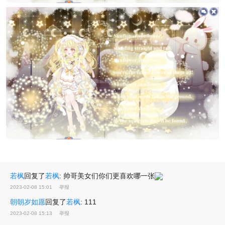
若枫
回复了
若枫
:
帅哥美女们你们更喜欢哪一张
2023-02-08 15:01
举报
朝朝岁如愿
回复了
若枫
:
111
2023-02-08 15:13
举报