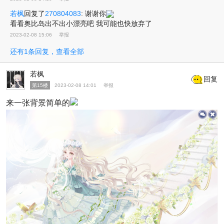
若枫
回复了
270804083
:
谢谢你
看看奥比岛出不出小漂亮吧 我可能也快放弃了
2023-02-08 15:06
举报
还有1条回复，查看全部
若枫
回复
第15楼
2023-02-08 14:01
举报
来一张背景简单的