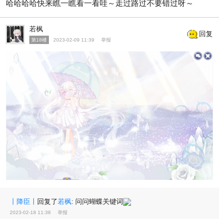
哈哈哈哈快来瞧一瞧看一看哇～走过路过不要错过呀～
若枫
回复
第18楼
2023-02-09 11:39
举报
丨降臣丨
回复了
若枫
:
问问蝴蝶关键词
2023-02-18 11:38
举报