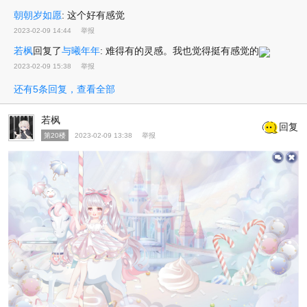
朝朝岁如愿
:
这个好有感觉
2023-02-09 14:44
举报
若枫
回复了
与曦年年
:
难得有的灵感。我也觉得挺有感觉的
2023-02-09 15:38
举报
还有5条回复，查看全部
若枫
回复
第20楼
2023-02-09 13:38
举报