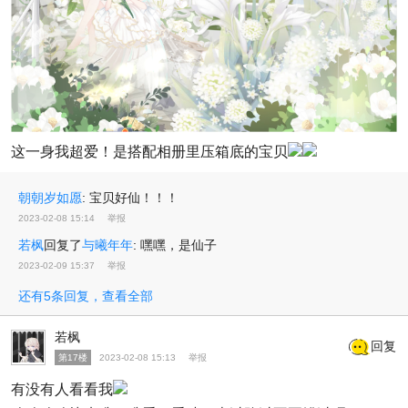
这一身我超爱！是搭配相册里压箱底的宝贝
朝朝岁如愿
:
宝贝好仙！！！
2023-02-08 15:14
举报
若枫
回复了
与曦年年
:
嘿嘿，是仙子
2023-02-09 15:37
举报
还有5条回复，查看全部
若枫
回复
第17楼
2023-02-08 15:13
举报
有没有人看看我