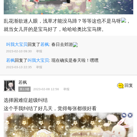
乱花渐欲迷人眼，浅草才能没马蹄？等等这也不是马呀
，
就当女儿开的是宝马好了，哈哈哈奥比宝马牌。
叫我大宝贝
回复了
若枫
:
春日去郊游
2023-02-10 09:30
举报
若枫
回复了
叫我大宝贝
:
现在确实是春天啦！嘿嘿
2023-03-13 22:35
举报
若枫
回复
第12楼
2023-02-08 12:56
举报
选择困难症超级纠结
这个手我纠结了好几天，觉得每张都很好看