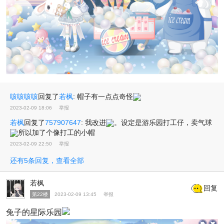
咳咳咳咳
回复了
若枫
:
帽子有一点点奇怪
2023-02-09 18:06
举报
若枫
回复了
757907647
:
我改进
。设定是游乐园打工仔，卖气球
所以加了个像打工的小帽
2023-02-09 22:50
举报
还有5条回复，查看全部
若枫
回复
第22楼
2023-02-09 13:45
举报
兔子的星际乐园