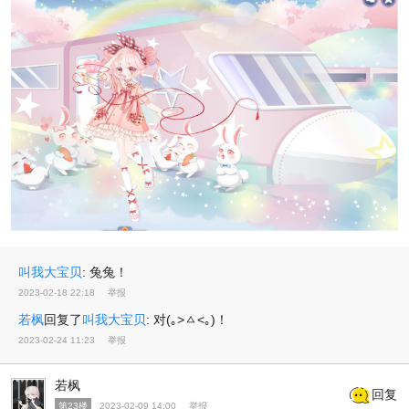
叫我大宝贝
:
兔兔！
2023-02-18 22:18
举报
若枫
回复了
叫我大宝贝
:
对(｡>ㅿ<｡)！
2023-02-24 11:23
举报
若枫
回复
第23楼
2023-02-09 14:00
举报