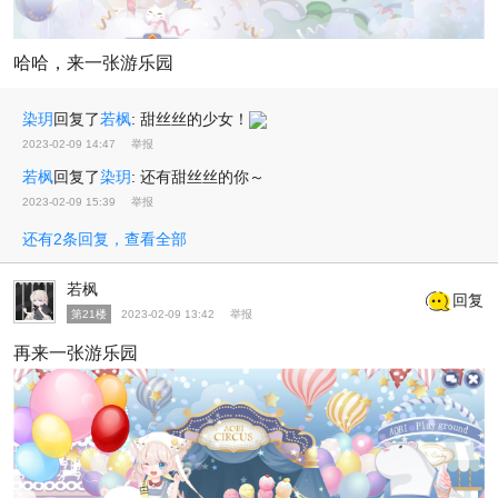
哈哈，来一张游乐园
染玥
回复了
若枫
:
甜丝丝的少女！
2023-02-09 14:47
举报
若枫
回复了
染玥
:
还有甜丝丝的你～
2023-02-09 15:39
举报
还有2条回复，查看全部
若枫
回复
第21楼
2023-02-09 13:42
举报
再来一张游乐园