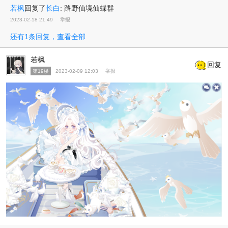
若枫
回复了
长白
:
路野仙境仙蝶群
2023-02-18 21:49
举报
还有1条回复，查看全部
若枫
回复
第19楼
2023-02-09 12:03
举报