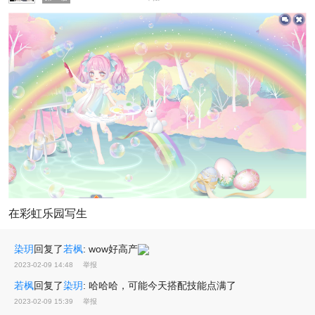
在彩虹乐园写生
染玥
回复了
若枫
:
wow好高产
2023-02-09 14:48
举报
若枫
回复了
染玥
:
哈哈哈，可能今天搭配技能点满了
2023-02-09 15:39
举报