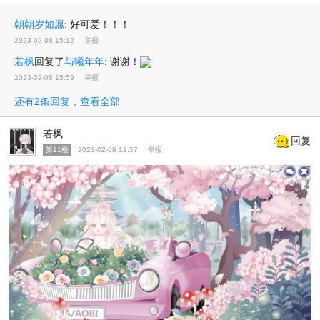
朝朝岁如愿
:
好可爱！！！
2023-02-08 15:12
举报
若枫
回复了
与曦年年
:
谢谢！
2023-02-08 15:59
举报
还有2条回复，查看全部
若枫
回复
第11楼
2023-02-08 11:57
举报