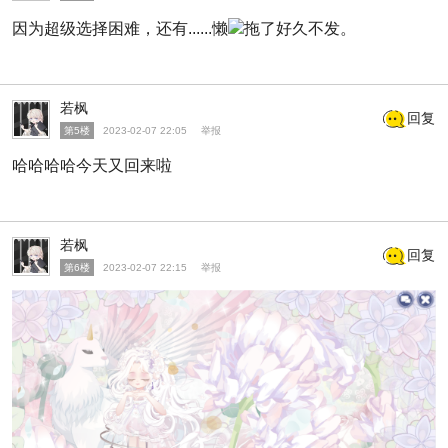
因为超级选择困难，还有......懒
拖了好久不发
。
若枫
回复
第5楼
2023-02-07 22:05
举报
哈哈哈哈今天又回来啦
若枫
回复
第6楼
2023-02-07 22:15
举报