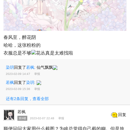
春风至，醉花阴
哈哈，这张粉粉的
衣服总是不够
花丛真是太难找啦
染玥
回复了
若枫
:
仙气飘飘
2023-02-09 14:47
举报
若枫
回复了
染玥
:
2023-02-09 15:36
举报
还有2条回复，查看全部
若枫
回复
第9楼
2023-02-07 22:48
举报
顺便问问大家用什么截图？为啥总觉得自己截的糊。但是放