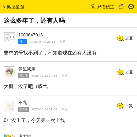
<
奥拉星圈
只看楼主
发话题
这么多年了，还有人吗
1000647016
回复
楼主
2025-05-22 20:14
举报
要求的号找不到了，不知道现在还有人没有
梦星彼岸
回复
第2楼
2025-05-23 20:56
举报
大概，没了吧（叹气
不九
回复
第3楼
2025-05-24 01:08
举报
6年没上了，今天第一次上线
康大神