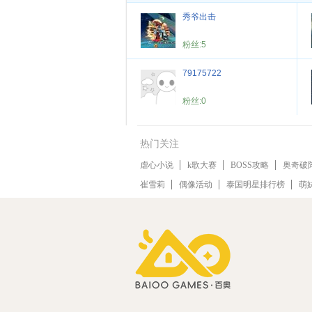
秀爷出击
粉丝:
5
79175722
粉丝:
0
热门关注
虐心小说
k歌大赛
BOSS攻略
奥奇破
崔雪莉
偶像活动
泰国明星排行榜
萌