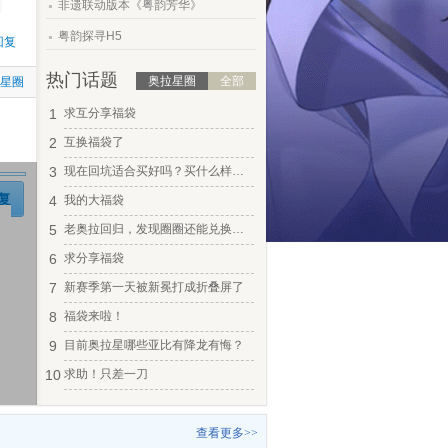
非遗联动版本《粤韵芳华》
.
粤韵探寻H5
回复
热门话题
奥拉星圈
全部
拉星圈
1
求互分享福袋
2
互换福袋了
3
现在回坑适合买好吗？买什么样的？
复
4
我的大福袋
5
老奥拉回归，发现圈圈还能兑换奥币？
6
求分享福袋
7
新赛季第一天被新冕打成折叠屏了
8
福袋来啦！
9
目前奥拉星哪些亚比有降龙有悔？
10
求助！只差一刀
查看更多>>