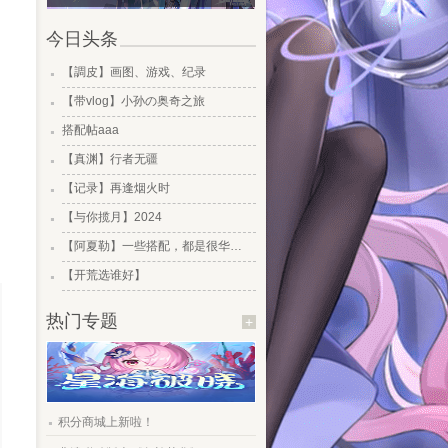
今日头条
.
【調皮】画图、游戏、纪录
.
【带vlog】小孙の奥奇之旅
.
搭配帖aaa
.
【真渊】行者无疆
.
【记录】再逢烟火时
.
【与你揽月】2024
.
【阿夏勒】一些搭配，都是很华丽的一些搭配
.
【开荒选谁好】
热门专题
+
.
积分商城上新啦！
.