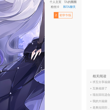
个人主页
TA的圈圈
粉丝:0
和TA聊天
2
初学乍练
.
相关阅读
.
求互分享福
.
互换福袋了
.
现在回坑适
.
我的大福袋
老奥拉回归