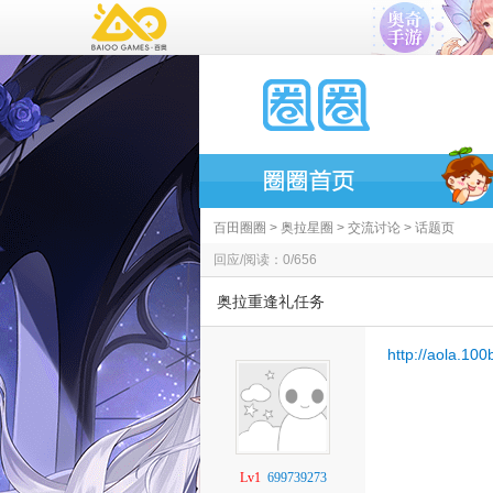
百田圈圈
>
奥拉星圈
>
交流讨论
> 话题页
回应/阅读：0/656
奥拉重逢礼任务
http://aola.10
Lv1
699739273