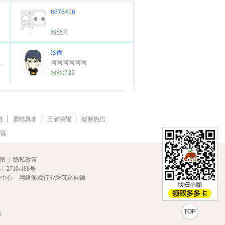
6878416
粉丝:
0
冷面
r to change yourself !
呵呵呵呵呵呵
粉丝:
732
链
鹿晗真名
王者荣耀
迪丽热巴
说
图
|
隐私政策
2710-188号
报中心
网络游戏行业防沉迷自律
TOP
d