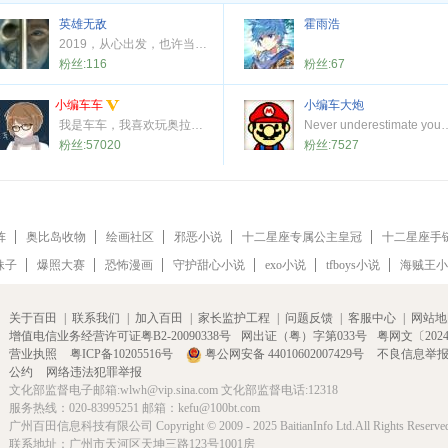
英雄无敌
霍雨浩
2019，从心出发，也许当一个人从不同的角度去观察世界，才能领略不一样的事物与真理
粉丝:
116
粉丝:
67
小编车车
小编车大炮
我是车车，我喜欢玩奥拉星！
Never underestimate your powe
粉丝:
57020
粉丝:
7527
阵
奥比岛收物
绘画社区
邪恶小说
十二星座专属公主皇冠
十二星座手
妹子
爆照大赛
恐怖漫画
守护甜心小说
exo小说
tfboys小说
海贼王小
关于百田
|
联系我们
|
加入百田
|
家长监护工程
|
问题反馈
|
客服中心
|
网站地
增值电信业务经营许可证粤B2-20090338号
网出证（粤）字第033号
粤网文〔2024〕
营业执照
粤ICP备10205516号
粤公网安备 44010602007429号
不良信息举
公约
网络违法犯罪举报
文化部监督电子邮箱:wlwh@vip.sina.com 文化部监督电话:12318
服务热线：020-83995251 邮箱：kefu@100bt.com
广州百田信息科技有限公司 Copyright © 2009 - 2025 BaitianInfo Ltd.All Rights Reserve
联系地址：广州市天河区天坤三路123号1001房