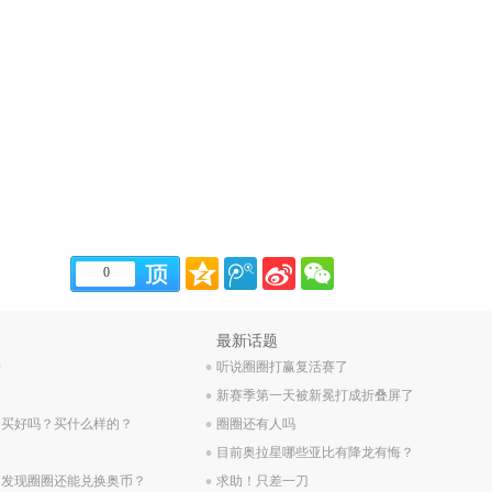
0
.
最新话题
袋
.
听说圈圈打赢复活赛了
.
新赛季第一天被新冕打成折叠屏了
合买好吗？买什么样的？
.
圈圈还有人吗
.
目前奥拉星哪些亚比有降龙有悔？
，发现圈圈还能兑换奥币？
求助！只差一刀