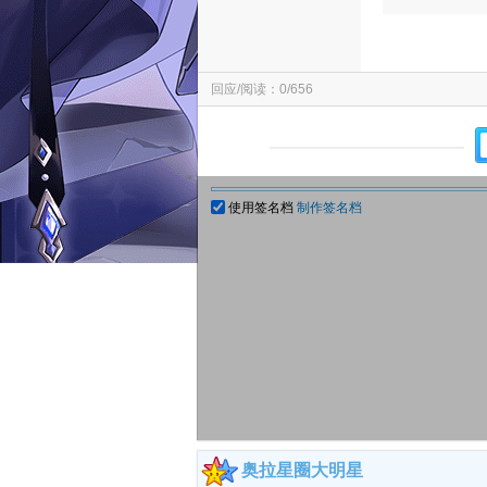
回应/阅读：0/656
使用签名档
制作签名档
奥拉星圈大明星