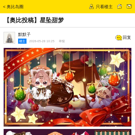
<
奥比岛圈
只看楼主
发话题
【奥比投稿】星坠甜梦
默默子
回复
楼主
2026-05-28 10:25
举报