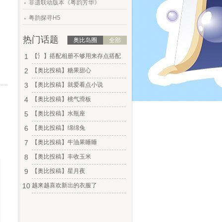
非遗联动版本《粤韵芳华》
.
粤韵探寻H5
热门话题
奥比岛圈
全部
1
【氵】搭配相册不够用来存点搭配
2
【奥比投稿】糖果甜心
3
【奥比投稿】就爱看点小说
4
【奥比投稿】桃气滑板
5
【奥比投稿】水瓶座
6
【奥比投稿】绵绵兔
7
【奥比投稿】牛油果睡睡
8
【奥比投稿】丰收玉米
9
【奥比投稿】星月夜
10
越来越喜欢新出的衣服了