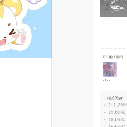
TA们刚刚顶过
219256925
.
相关阅读
.
【氵】搭配
.
【奥比投稿
.
【奥比投稿