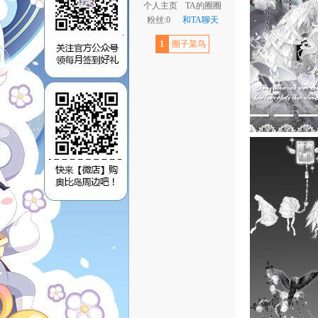
个人主页
TA的圈圈
粉丝:0
和TA聊天
1
圈子菜鸟