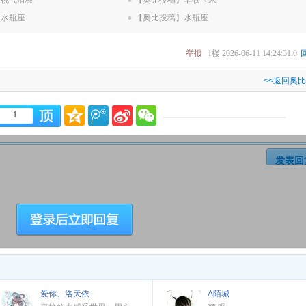
】桃气滑板
.
【奥比投稿】丰收玉米
】水瓶座
【奥比投稿】水瓶座
举报
1楼
2026-06-11 14:24:31.0
<<返回奥
1
发表回
爱你、洛天依
A陌城