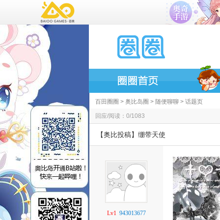
百田圈圈
>
奥比岛圈
>
随便聊聊
> 话题页
回应/阅读：0/1083
【奥比投稿】绷带天使
Lv1
943013677