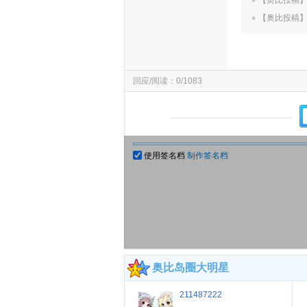
.
【奥比投稿
【奥比投稿
回应/阅读：0/1083
使用签名档
制作签名档
奥比岛圈大明星
211487222