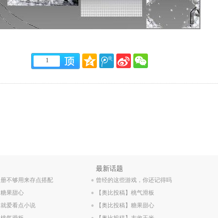
1
.
最新话题
相册不够用来存点搭配
.
曾经的这些游戏，你还记得吗
】糖果甜心
.
【奥比投稿】桃气滑板
】就爱看点小说
.
【奥比投稿】糖果甜心