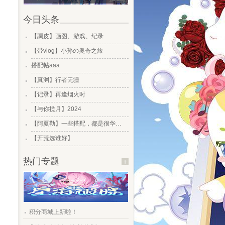
今日头条
.
【調皮】画图、游戏、纪录
.
【带vlog】小孙の奥奇之旅
.
搭配帖aaa
.
【真渊】行者无疆
.
【记录】再逢烟火时
.
【与你揽月】2024
.
【阿夏勒】一些搭配，都是很华丽的一些搭配
.
【开荒选谁好】
热门专题
+
.
积分商城上新啦！
.