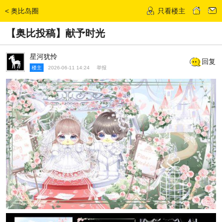
<
奥比岛圈
只看楼主
发话题
【奥比投稿】献予时光
星河犹怜
回复
楼主
2026-06-11 14:24
举报