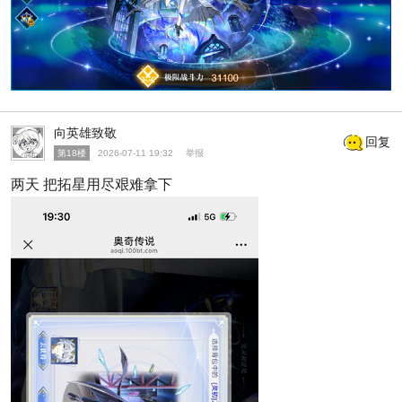
向英雄致敬
回复
第18楼
2026-07-11 19:32
举报
两天 把拓星用尽艰难拿下