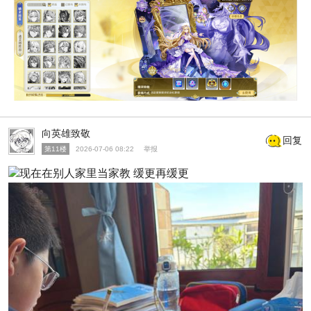
向英雄致敬
回复
第11楼
2026-07-06 08:22
举报
现在在别人家里当家教 缓更再缓更