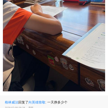
格林威治
回复了
向英雄致敬
:
一天挣多少个
2026-07-08 09:28
举报