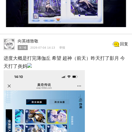
向英雄致敬
回复
第7楼
2026-07-04 14:13
举报
进度大概是打完薄伽丘 希望 超神（前天）昨天打了影月 今
天打了炎妈