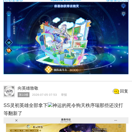
向英雄致敬
回复
第10楼
2026-07-05 07:53
举报
SS灵初英雄全部拿下
神运的死令狗天秩序瑞那些还没打
等翻新了