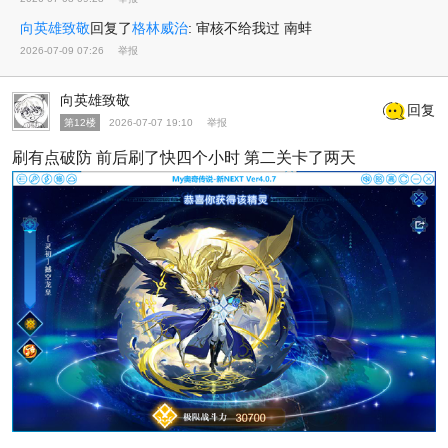
向英雄致敬
回复了
格林威治
:
审核不给我过 南蚌
2026-07-09 07:26
举报
向英雄致敬
回复
第12楼
2026-07-07 19:10
举报
刷有点破防 前后刷了快四个小时 第二关卡了两天