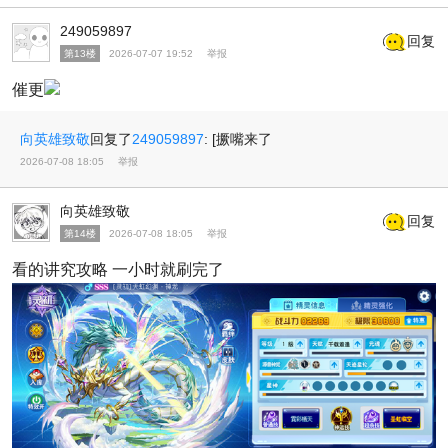
249059897
回复
第13楼
2026-07-07 19:52
举报
催更
向英雄致敬
回复了
249059897
:
[撅嘴来了
2026-07-08 18:05
举报
向英雄致敬
回复
第14楼
2026-07-08 18:05
举报
看的讲究攻略 一小时就刷完了