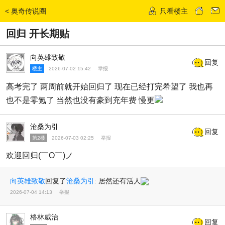
<
奥奇传说圈
只看楼主
发话题
回归 开长期贴
向英雄致敬
回复
楼主
2026-07-02 15:42
举报
高考完了 两周前就开始回归了 现在已经打完希望了 我也再
也不是零氪了 当然也没有豪到充年费 慢更
沧桑为引
回复
第2楼
2026-07-03 02:25
举报
欢迎回归(￣O￣)ノ
向英雄致敬
回复了
沧桑为引
:
居然还有活人
2026-07-04 14:13
举报
格林威治
回复