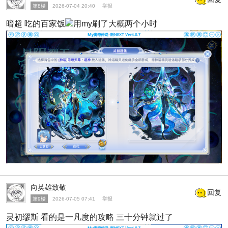
第8楼
2026-07-04 20:40
举报
暗超 吃的百家饭
用my刷了大概两个小时
向英雄致敬
回复
第9楼
2026-07-05 07:41
举报
灵初缪斯 看的是一凡度的攻略 三十分钟就过了