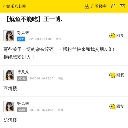
<
娱乐八卦圈
只看楼主
发话题
【鱿鱼不能吃】王一博.
等风来
回复
楼主
2020-03-16 14:30
举报
写些关于一博的杂杂碎碎，一博粉丝快来和我交朋友8！！
拒绝黑粉进入！
等风来
回复
第2楼
2020-03-16 14:35
举报
互粉楼
等风来
回复
第3楼
2020-03-16 14:35
举报
防沉楼