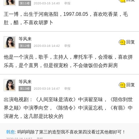
第11楼
2020-03-16 14:40
举报
王一博，出生于河南洛阳，1997.08.05，喜欢吃香菜，毛
肚，醋，不喜欢胡萝卜
等风来
回复
第12楼
2020-03-16 14:42
举报
他是一个演员，歌手，主持人，摩托车手，会滑板，喜欢拼
乐高，是个直男，但是很宠粉，不会做饭但会炸厨房
等风来
回复
第13楼
2020-03-16 14:47
举报
出演电视剧：《人间至味是清欢》中演翟至味，《陪你到世
界之颠》中演季向空，《陈情令》中演蓝忘机，《有翡》中
演谢允，这几部是比较火的
韩愈
:
呜呜呜除了第三的造型我不喜欢第四没看过其他都好可！
2020-03-16 14:57
举报