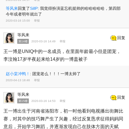
等风来
回复了
SillP
:
我觉得扮演蓝忘机挺帅的哈哈哈哈哈，第四部
今年或者明年就出了
2020-03-16 15:00
举报
等风来
回复
第14楼
2020-03-16 14:49
举报
王一博是UNIQ中的一名成员，在里面年龄最小但是团宠，
李汶翰17岁半夜起来给14岁的一博盖被子
赵小棠冲鸭！
:
团宠老么！！！一博太帅了
2020-04-13 18:46
举报
等风来
回复
第15楼
2020-03-16 14:53
举报
王一博出生于河南省洛阳市，初一时他看到电视播出街舞比
赛，对其中的技巧舞产生了兴趣，经过反复恳求征得妈妈同
意后，开始学习舞蹈，并逐渐发现自己在肢体方面的天赋