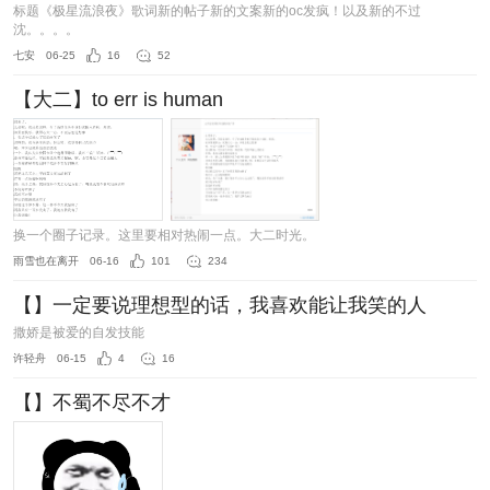
标题《极星流浪夜》歌词新的帖子新的文案新的oc发疯！以及新的不过
沈。。。。
七安
06-25
16
52
【大二】to err is human
换一个圈子记录。这里要相对热闹一点。大二时光。
雨雪也在离开
06-16
101
234
【】一定要说理想型的话，我喜欢能让我笑的人
撒娇是被爱的自发技能
许轻舟
06-15
4
16
【】不蜀不尽不才