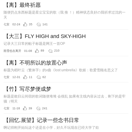
【离】最终祈愿
随便扔点东西标题是星尘宝宝的歌（我 推 ！）精神状态良好の我祈求过沈的一
天
七安
02-24
35
141
【大三】FLY HIGH and SKY-HIGH
记录大三日常的帖子标题是网王一首OP
雨雪也在离开
01-08
89
210
【离】不明所以的放置心声
标题为稻叶云（繁体字）的v曲《lost umbrella》歌姬：歌爱雪顾名思义了
七安
12-31
11
62
【竹】写尽梦便成梦
标题是敢归云间宿的歌词随便堆堆 会很乱 如果有主线内容从过去，剩下的是牢
骚（明天
七安
11-18
39
241
【回忆.展望】记录一些念书日常
啊记得刚开始玩这个还是在小学，好久不玩现在已经大学了欸