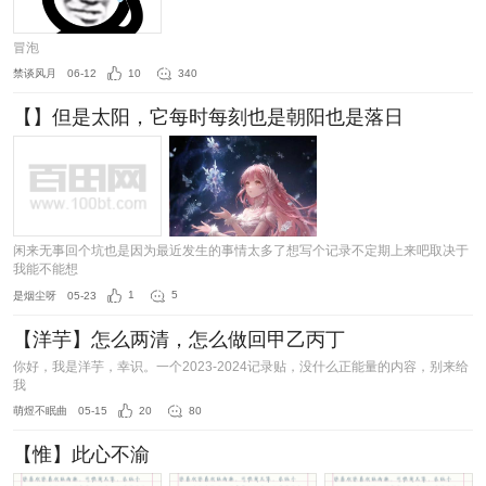
冒泡
禁谈风月
06-12
10
340
【】但是太阳，它每时每刻也是朝阳也是落日
闲来无事回个坑也是因为最近发生的事情太多了想写个记录不定期上来吧取决于
我能不能想
是烟尘呀
05-23
1
5
【洋芋】怎么两清，怎么做回甲乙丙丁
你好，我是洋芋，幸识。一个2023-2024记录贴，没什么正能量的内容，别来给
我
萌煜不眠曲
05-15
20
80
【惟】此心不渝