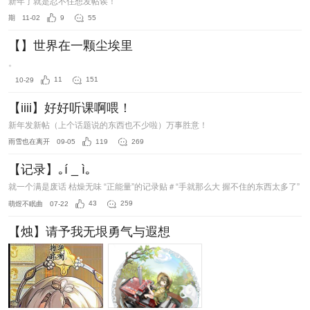
新年了就是忍不住想发帖诶！
期
11-02
9
55
【】世界在一颗尘埃里
。
10-29
11
151
【iiii】好好听课啊喂！
新年发新帖（上个话题说的东西也不少啦）万事胜意！
雨雪也在离开
09-05
119
269
【记录】｡í _ ì｡
就一个满是废话 枯燥无味 “正能量”的记录贴＃“手就那么大 握不住的东西太多了”
萌煜不眠曲
07-22
43
259
【烛】请予我无垠勇气与遐想