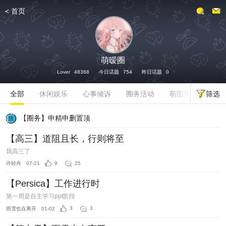
<
首页
发话题
萌暧圈
Lover
48368
今日话题
754
昨日话题
0
筛选
全部
休闲娱乐
心事倾诉
圈务活动
萌图美文
【圈务】申精申删置顶
【高三】道阻且长，行则将至
我高三了
许轻舟
07-21
9
25
【Persica】工作进行时
第一周是自主学习ppt阶段
雨雪也在离开
01-02
3
3