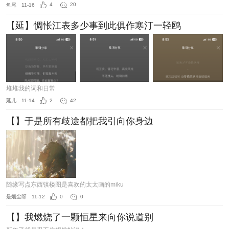
鱼尾
11-16
4
20
【延】惆怅江表多少事到此俱作寒汀一轻鸥
堆堆我的词和日常
延儿
11-14
2
42
【】于是所有歧途都把我引向你身边
随缘写点东西镇楼图是喜欢的太太画的miku
是烟尘呀
11-12
0
0
【】我燃烧了一颗恒星来向你说道别