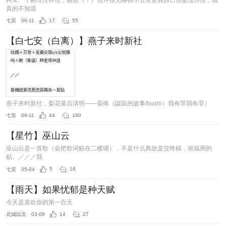
再来一个帖理性辩论，叙述（？）也许很无聊很小丑竟是我自己但是没办法，我
真的不知道
七安
06-11
17
55
【白七安（白离）】燕子来时新社
燕子来时新社，梨花落后清明——晏殊（鼹鼠的故事/bushi）我有罪我有罪）
七安
06-11
44
180
【星竹】巫山云
巫山云是一首歌（会把歌词贴在二楼嗯），不是什么典故是交终稿，祝福用的
贴。／／／我
七安
05-04
5
16
【雨天】如果忧郁是种天赋
今天是喜欢你的第一百天
北城以念
03-09
14
27