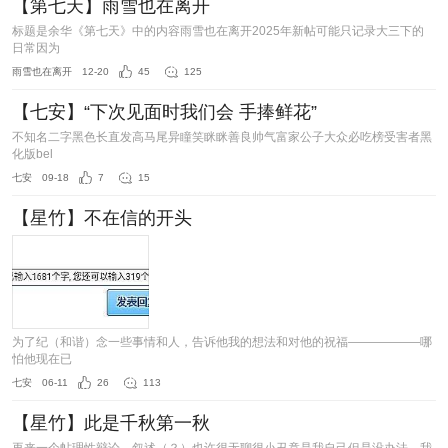
【第七天】雨雪也在离开
标题是余华《第七天》中的内容雨雪也在离开2025年新帖可能只记录大三下的
日常因为
雨雪也在离开
12-20
45
125
【七安】“下次见面时我们会 手捧鲜花”
不知名二字黑色长直发高马尾异瞳笑眯眯善良帅气富家公子大众必吃榜受害者黑
化版bel
七安
09-18
7
15
【星竹】不在信的开头
为了纪（和谐）念一些事情和人，告诉他我的想法和对他的祝福——————哪
怕他现在已
七安
06-11
26
113
【星竹】此是千秋第一秋