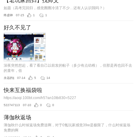
【老玩家回归】找师父
如题（高考完回归，感觉圈圈冷清了不少…还有人认识我吗？）
终虚神
07-15
1
1
好久不见了
深夜突然想起，看了看自己以前发的帖子（多少有点幼稚），但那是再也回不去
的童年，俗
永远的lj
07-14
5
14
快来互换福袋啦
https://aoqi.100bt.com/h5?an10tb830=5227
522747113
07-10
0
0
薄伽秋返场
薄伽秋什么时候返场免费送啊，对于0氪玩家感觉39w是极限了，什么时候返场
免费的啊