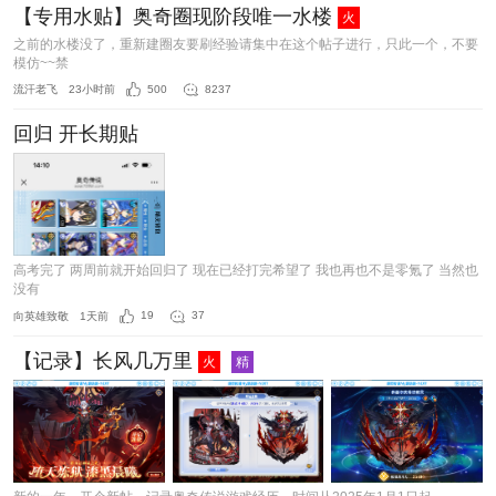
【专用水贴】奥奇圈现阶段唯一水楼
火
之前的水楼没了，重新建圈友要刷经验请集中在这个帖子进行，只此一个，不要
模仿~~禁
流汗老飞
23小时前
500
8237
回归 开长期贴
高考完了 两周前就开始回归了 现在已经打完希望了 我也再也不是零氪了 当然也
没有
向英雄致敬
1天前
19
37
【记录】长风几万里
火
精