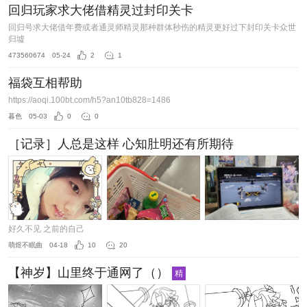
回归玩家求大佬借精灵过封印关卡
回归号求大佬借年费或者通灵师精灵那种群体秒伤的精灵更好过下封印关卡众世
归墟
473560674
05-24
2
1
福袋互相帮助
https://aoqi.100bt.com/h5?an10tb828=1486
暮色
05-03
0
0
［记录］人总是这样 心知肚明还有所期待
好久不见 之前的自己
萌煜不眠曲
04-18
10
20
【神岁】山里终于通网了（）
精