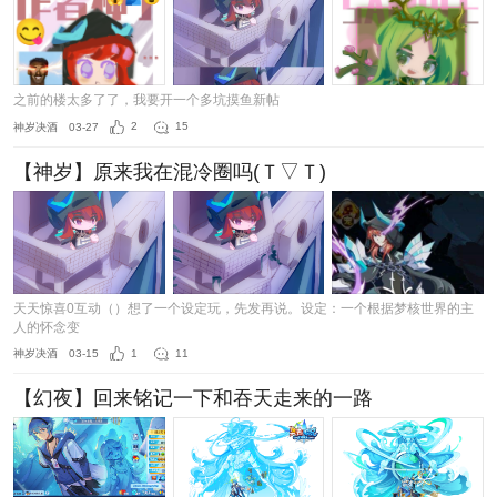
之前的楼太多了了，我要开一个多坑摸鱼新帖
神岁决酒
03-27
2
15
【神岁】原来我在混冷圈吗(Ｔ▽Ｔ)
天天惊喜0互动（）想了一个设定玩，先发再说。设定：一个根据梦核世界的主
人的怀念变
神岁决酒
03-15
1
11
【幻夜】回来铭记一下和吞天走来的一路