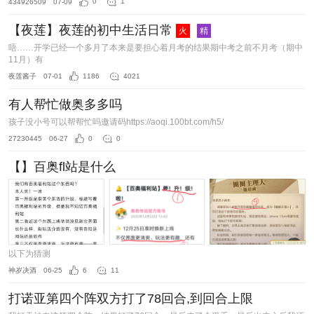
434926509
07-09
0
1
【夜莲】夜莲的初中生活日常
火
精
唔……开学已经一个多月了本来是要担心着月考的结果期中考之前不月考（期中
11月）有
夜莲酱子
07-01
1186
4021
有人帮忙做奥多多吗
孩子没小号可以帮帮忙吗邀请码https://aoqi.100bt.com/h5/
27230445
06-27
0
0
【】百奥fl站是什么
以下为猜测
神岁决酒
06-25
6
11
打诺亚第四个阵双方打了78回合,到回合上限