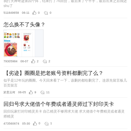
我打天神奇迹第四个阵，结果打了76回合，最后来了个平手，最后出来之后我还
shu了
511849658
06-11
0
0
怎么换不了头像？
79305984
06-07
2
2
【劣迹】圈圈是把老账号资料都删完了么？
似乎是12年玩的圈圈。今天回来看了一下，该删的都给删完了。连原先留言板几
百页留言
於意云何
06-05
9
11
回归号求大佬借个年费或者通灵师过下封印关卡
回归玩家打封印精灵关卡 自己精灵不够用求大佬 求大佬借个年费精灵或者通灵
师精灵
473560674
05-30
0
1