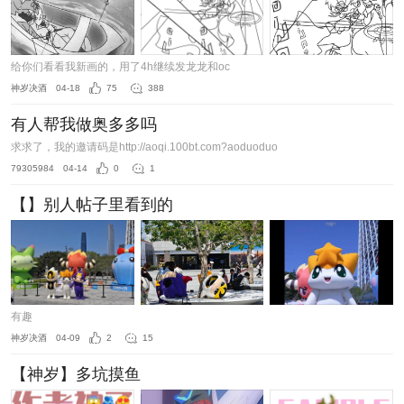
给你们看看我新画的，用了4h继续发龙龙和oc
神岁决酒
04-18
75
388
有人帮我做奥多多吗
求求了，我的邀请码是http://aoqi.100bt.com?aoduoduo
79305984
04-14
0
1
【】别人帖子里看到的
有趣
神岁决酒
04-09
2
15
【神岁】多坑摸鱼