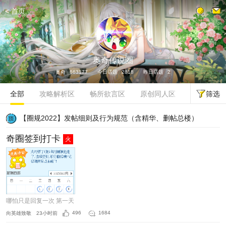
<
首页
发话题
奥奇传说圈
奥奇
663177
今日话题
2818
昨日话题
2
筛选
全部
攻略解析区
畅所欲言区
原创同人区
公告资讯站
【圈规2022】发帖细则及行为规范（含精华、删帖总楼）
奇圈签到打卡
火
哪怕只是回复一次 第一天
向英雄致敬
23小时前
496
1684