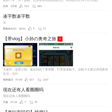
新的一年，开个新帖，记录奥奇传说游戏经历。时间从2025年1月1日起。
长风
3天前
313
394
凑字数凑字数
无
戰無炎4015
08-01
3
11
【带vlog】小孙の奥奇之旅
火
大家好，这里小孙。最近回到了奥奇圈，打算发发帖子。这帖子主要记录我奥奇
生活，没什
格林威治
07-28
517
1167
现在还有人看圈圈吗
现在还有人看圈圈吗
天殇
07-25
7
20