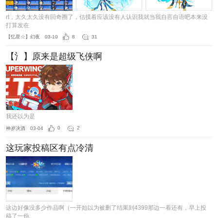
rt，太久太久没有回奇圈了，估摸着应该没有人认识我就当我自言自语吧本来没
打算发在
【忆星☆】幻夜
03-10
8
31
【氵】原来是超级飞侠啊
我还以为是
神岁决酒
03-04
0
2
这玩家投稿区有点冷清
这边好像没多少作品啊（一开始以为被删了结果到4399那边一看还有，早上投
稿了一份