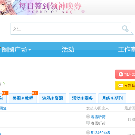
:
0
句
美图☀教程
涂鸦☀资源
活动☀圈务
月练☀期刊
回复
发起人/回应人
最后
春雪听荷
11-0
春雪听荷
513469445