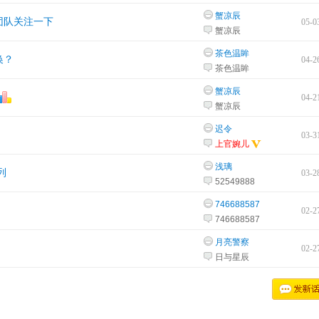
蟹凉辰
团队关注一下
05-0
蟹凉辰
茶色温眸
换？
04-2
茶色温眸
蟹凉辰
04-2
蟹凉辰
迟令
03-3
上官婉儿
浅璃
列
03-2
52549888
746688587
02-2
746688587
月亮警察
02-2
日与星辰