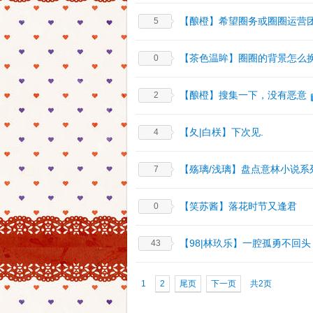
【酿橙】希望圈务或圈圈运营
5
【茶色温眸】圈圈的背景怎么
0
【酿橙】搜集一下，没有恶意
2
【夂|白栚】下次见.
4
【殇璃/浅璃】盘点意林小说系
7
【笑苏酱】落花时节又逢君
0
【98|林玖乐】一腔孤勇不回头
43
1
2
尾页
下一页
共2页