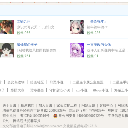
文喻九州
「墨染锦年」
少识武可安天下，后知文能御九州。
锦年锦年锦ﾉ♡
粉丝:
966
粉丝:
236
魔仙堡の王子
一直没改的头像
[ 别替我遮风挡雨我怕突然失去你. ]
或许人们所说的幸福 正是自己刚刚领悟的瞬间 用这份感动
粉丝:
761
粉丝:
91
阵
奥比岛收物
绘画社区
邪恶小说
十二星座专属公主皇冠
十二星座手
妹子
爆照大赛
恐怖漫画
守护甜心小说
exo小说
tfboys小说
海贼王小
关于百田
|
联系我们
|
加入百田
|
家长监护工程
|
问题反馈
|
客服中心
|
网站地
增值电信业务经营许可证粤B2-20090338号
网出证（粤）字第033号
粤网文〔2024〕
营业执照
粤ICP备10205516号
粤公网安备 44010602007429号
不良信息举
公约
网络违法犯罪举报
文化部监督电子邮箱:wlwh@vip.sina.com 文化部监督电话:12318