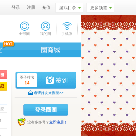
登录
注册
充值
游戏目录
更多频道
全部圈
我的圈
手机版
圈子排名
14
邀请好友来圈圈>>
回应
登录圈圈
8
没有多多号？
立即注册！