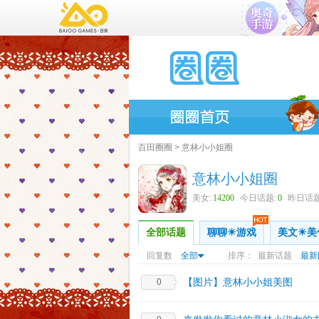
百田圈圈
>
意林小小姐圈
意林小小姐圈
美女:
14200
今日话题:
0
昨日话题
全部话题
聊聊☀游戏
美文☀美
回复数
全部
排序：
最新话题
最新
【图片】意林小小姐美图
0