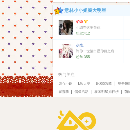
意林小小姐圈大明星
貂蝉
小璐在这里等你
粉丝:
412
少绾.
许你一世清白愿你目之所及都春光如海。
粉丝:
355
热门关注
虐心小说
k歌大赛
BOSS攻略
奥奇破
崔雪莉
偶像活动
泰国明星排行榜
萌