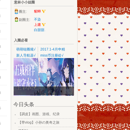
7
意林小小姐圈
貂蝉
圈主:
1
不染
副圈主:
上庸
白甜甜.
1
入圈必看
8
萌萌哒圈规√
2017.1-4月申精
新人导航器√
miss币注册处√
4
4
3
今日头条
6
.
【調皮】画图、游戏、纪录
.
【带vlog】小孙の奥奇之旅
5
.