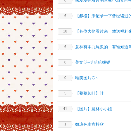
来发发你看过的意林小淑女的
0
【酿橙】来记录一下曾经读过
6
【各位大佬看过来，放送福利
18
意林有本九尾狐的，有谁知道
6
美文♡~哈哈哈娛樂
0
唯美图片♡~
0
【蓁蓁其叶】哇
5
【图片】意林小小姐
41
微凉色南宫梓欣
1