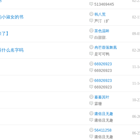
书
02-2
513469445
韩八荒
的小淑女的书
02-1
芦汀（扩
茶色温眸
来了】
09-0
白甜甜.
冉芒蓉落舞凰
叫什么名字吗
02-2
是可可鸭
66926923
11-1
66926923
66926923
11-1
66926923
蓁蓁其叶
10-2
霖珊
庸俗且无趣
06-2
庸俗且无趣
56411258
06-2
庸俗且无趣