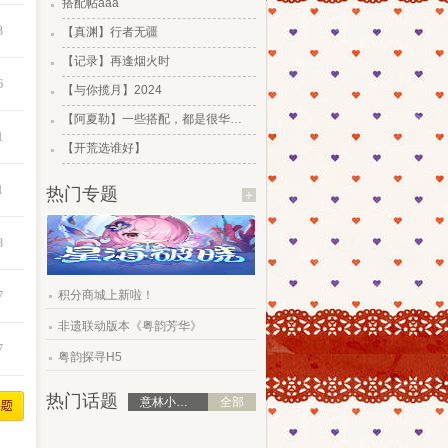
搭配帖aaa
.
3
【真渊】行者无疆
.
【记录】再逢烟火时
.
6
【与你揽月】2024
.
【阿夏勒】一些搭配，都是很华丽的一些搭配
.
1
【开荒选谁好】
1
热门专题
+
8
.
积分商城上新啦！
7
.
非遗联动版本《粤韵芳华》
.
7
粤韵探寻H5
热门话题
意林小小姐圈
全部