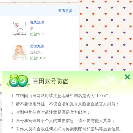
查看更多>>
晚风烧酒
岁
粉丝:
513
文御九州
铭刻下自己崭新的一页
沈初洵。
粉丝:
1818
百田账号防盗
链
鹿晗真名
王者荣耀
迪丽热巴
说
在访问百田网站时请注意地址栏域名是否为“100bt”；
请不要使用外挂，不仅会增加账号风险更会被官方封号；
图
|
隐私政策
收到中奖信息时请注意是否是官方邮件；
2710-188号
报中心
网络游戏行业防沉迷自律
账号和密码属于个人的重要信息，请不要与他人共享；
工作人员不会以任何方式向你索取账号和密码等重要信息。