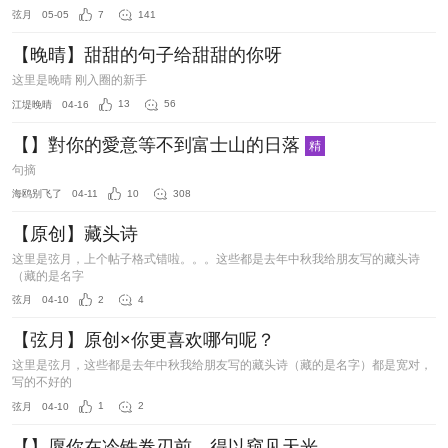
弦月
05-05
7
141
【晚晴】甜甜的句子给甜甜的你呀
这里是晚晴 刚入圈的新手
江堤晚晴
04-16
13
56
【】對你的愛意等不到富士山的日落
精
句摘
海鸥别飞了
04-11
10
308
【原创】藏头诗
这里是弦月，上个帖子格式错啦。。。这些都是去年中秋我给朋友写的藏头诗
（藏的是名字
弦月
04-10
2
4
【弦月】原创×你更喜欢哪句呢？
这里是弦月，这些都是去年中秋我给朋友写的藏头诗（藏的是名字）都是宽对，
写的不好的
弦月
04-10
1
2
【】愿你在冷铁卷刃前，得以窥见天光。