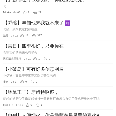
句
Mitaka
04-03
2
27
【乔绾】早知他来我就不来了
精
句摘。别来我这找存在感。
熄月
04-02
18
327
【吉日】四季很好，只要你在
希望我们的未来总有星火
满船清梦压星河
04-01
1
0
【小破岛】可有好多创意网名
小奶猴小破岛安安蜜嗡黑欧黑骑黑老虎
叟比
03-27
0
0
【地鼠王子】牙齿特啊疼，
梦想的翅膀受了伤梦想被打击青春被打击怎么办受了什么严重的伤了吗
地鼠王子
03-06
0
1
【自创】人间烟火，你是我藏在星星里的喜欢♥