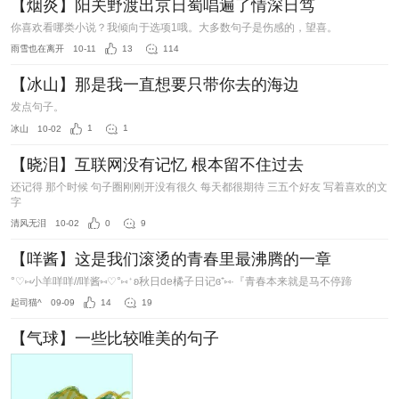
【烟炎】阳关野渡出京日蜀唱遍了情深日笃
你喜欢看哪类小说？我倾向于选项1哦。大多数句子是伤感的，望喜。
雨雪也在离开
10-11
13
114
【冰山】那是我一直想要只带你去的海边
发点句子。
冰山
10-02
1
1
【晓泪】互联网没有记忆 根本留不住过去
还记得 那个时候 句子圈刚刚开没有很久 每天都很期待 三五个好友 写着喜欢的文
字
清风无泪
10-02
0
9
【咩酱】这是我们滚烫的青春里最沸腾的一章
°♡⑅小羊咩咩//咩酱⑅♡°⑅⁺ʚ秋日de橘子日记ɞ⁺⑅·『青春本来就是马不停蹄
起司猫^
09-09
14
19
【气球】一些比较唯美的句子