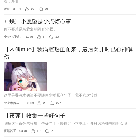
看，厚着
听泉
01-01
16
53
〖蝶〗小愿望是少点烦心事
你不要总是灰蒙蒙的阿 纪小蝶。
少女化只猫。
11-05
5
13
【木偶muo】我满腔热血而来，最后离开时已心神俱
伤
这里是哭泣木偶请不要随便水楼原创句子，我不喜欢转载
哭泣木偶muo
08-09
9
197
【夜莲】收集一些好句子
咕咕这里夜莲来收集一些好句子（懒得记小本本上）各种风格都有随时会咕
夜莲酱子
08-06
10
21