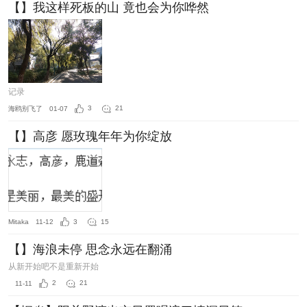
【】我这样死板的山 竟也会为你哗然
记录
海鸥别飞了
01-07
3
21
【】高彦 愿玫瑰年年为你绽放
Mitaka
11-12
3
15
【】海浪未停 思念永远在翻涌
从新开始吧不是重新开始
11-11
2
21