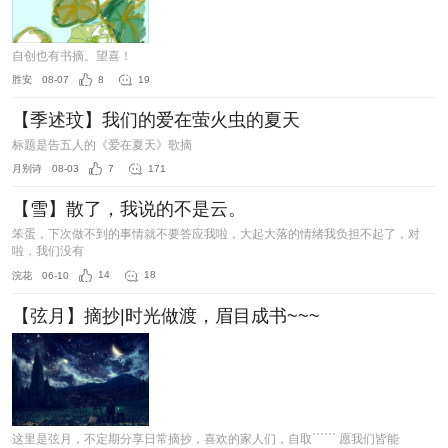
自创也有书摘。望喜！
胜安
08-07
8
19
【季述玟】我们的爱在萤火虫的夏天
标题是告五人的《爱在夏天》歌摘
月别诗
08-03
7
171
【雪】散了，我说的不是云。
笨蛋，下次做不到的事情就不要答应我啦，大起大落的情绪我负担不起了，对
啦，我们没有
浣花
06-10
14
18
【弦月】摘抄|时光做渡，眉目成书~~~
这里是弦月，不定期分享日常摘抄，喜欢的家人们，自取`````` 愿我们皆能