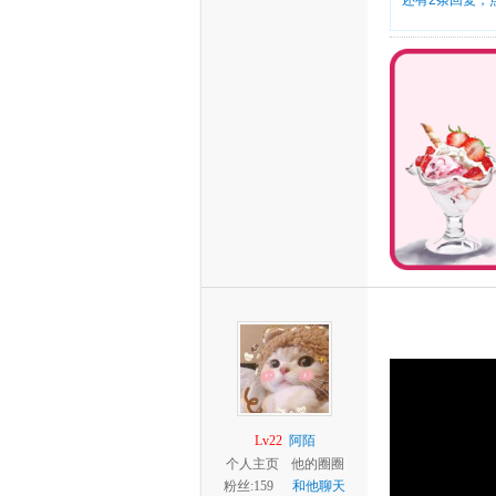
还有2条回复，
Lv22
阿陌
个人主页
他的圈圈
粉丝:159
和他聊天