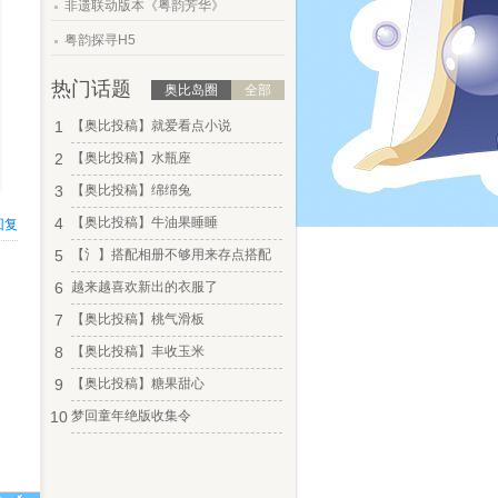
非遗联动版本《粤韵芳华》
.
粤韵探寻H5
热门话题
奥比岛圈
全部
1
【奥比投稿】就爱看点小说
2
【奥比投稿】水瓶座
3
【奥比投稿】绵绵兔
4
【奥比投稿】牛油果睡睡
回复
5
【氵】搭配相册不够用来存点搭配
6
越来越喜欢新出的衣服了
7
【奥比投稿】桃气滑板
8
【奥比投稿】丰收玉米
9
【奥比投稿】糖果甜心
10
梦回童年绝版收集令