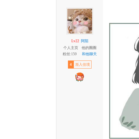
Lv22
阿陌
个人主页
他的圈圈
粉丝:159
和他聊天
4
渐入佳境