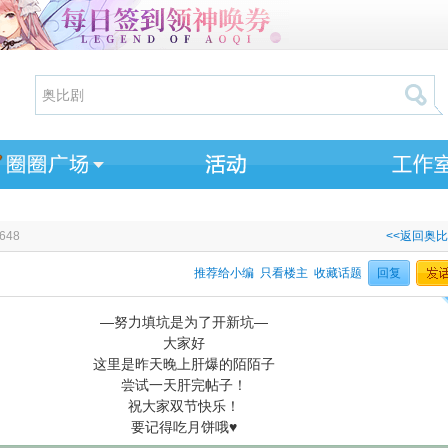
648
<<返回奥
推荐给小编
只看楼主
收藏话题
回复
—努力填坑是为了开新坑—
大家好
这里是昨天晚上肝爆的陌陌子
尝试一天肝完帖子！
祝大家双节快乐！
要记得吃月饼哦♥