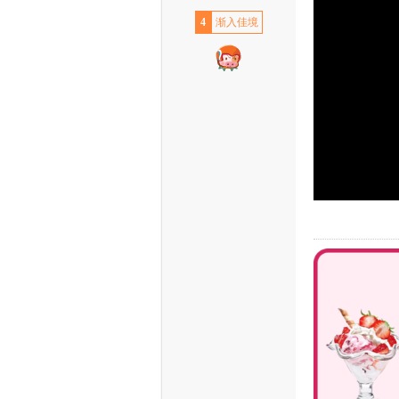
4
渐入佳境