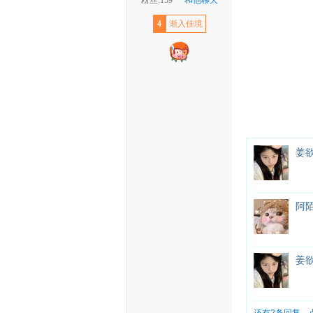
粉丝:159
和他聊天
4
渐入佳境
姜欲
阿
姜欲