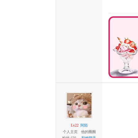
Lv22
阿陌
个人主页
他的圈圈