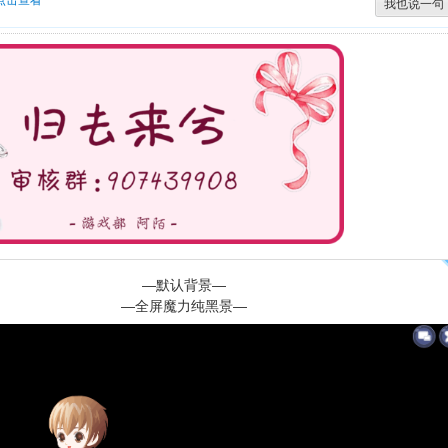
点击查看
我也说一句
—默认背景—
—全屏魔力纯黑景—