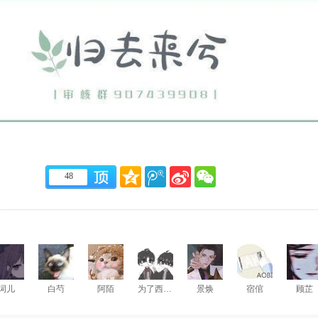
48
词儿
白芍
阿陌
为了西条高人
景焕
宿倌
顾芷