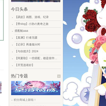
今日头条
.
【調皮】画图、游戏、纪录
.
【带vlog】小孙の奥奇之旅
.
搭配帖aaa
.
【真渊】行者无疆
.
【记录】再逢烟火时
.
【与你揽月】2024
.
【阿夏勒】一些搭配，都是很华丽的一些搭配
.
【开荒选谁好】
热门专题
+
.
积分商城上新啦！
.