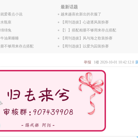
.
最新话题
】就爱看点小说
.
越来越喜欢新出的衣服了
】水瓶座
.
【周刊选拔】心迹逐风装扮赛
】绵绵兔
.
【氵】搭配相册不够用来存点搭配
】牛油果睡睡
.
【周刊选拔】风与海之歌装扮赛
相册不够用来存点搭配
【周刊选拔】以爱为囚装扮赛
举报
1楼
2020-10-01 10:42:12.0