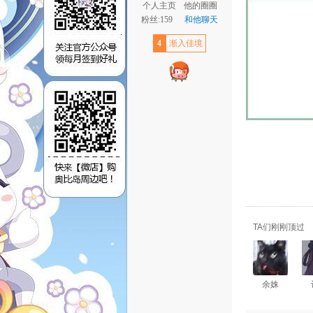
个人主页
他的圈圈
粉丝:159
和他聊天
4
渐入佳境
TA们刚刚顶过
余姝