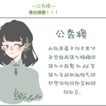
—公告楼—
请勿插楼！！！