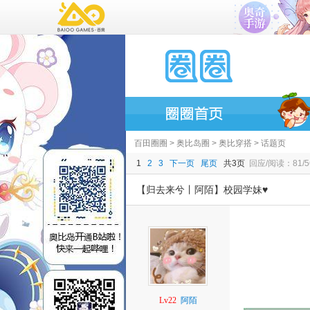
百田圈圈
>
奥比岛圈
>
奥比穿搭
> 话题页
1
2
3
下一页
尾页
共3页
回应/阅读：81/5
【归去来兮丨阿陌】校园学妹♥
Lv22
阿陌