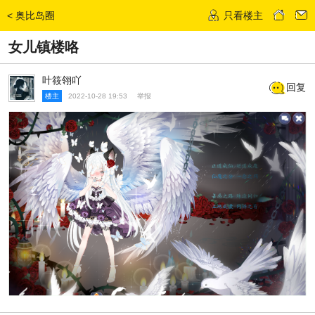
<
奥比岛圈
只看楼主
发话题
女儿镇楼咯
叶筱翎吖
回复
楼主
2022-10-28 19:53
举报