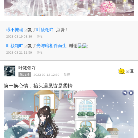
瑕不掩瑜
回复了
叶筱翎吖
:
点赞！
2023-03-19 08:36
举报
叶筱翎吖
回复了
光与暗相伴而生
:
谢谢
2023-03-21 11:59
举报
叶筱翎吖
回复
第21楼
2023-02-12 12:39
举报
换一换心情，抬头遇见皆是柔情