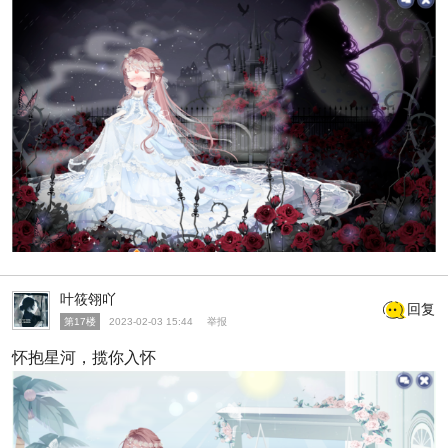
叶筱翎吖
回复
第17楼
2023-02-03 15:44
举报
怀抱星河，揽你入怀