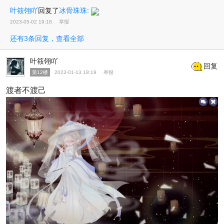
叶筱翎吖
回复了
冰骨珠珠
:
2023-05-02 19:18
举报
还有3条回复，查看全部
叶筱翎吖
回复
第12楼
2023-01-13 18:19
举报
渡者不渡己