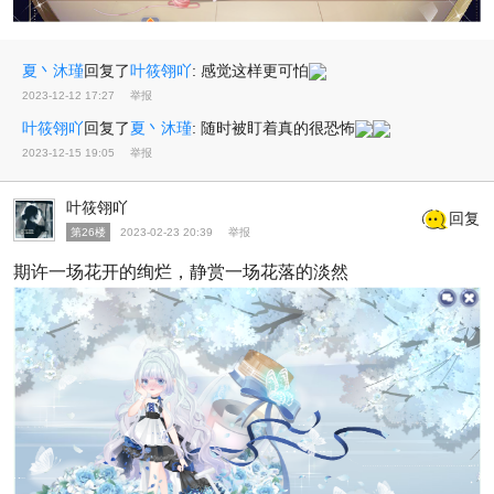
夏丶沐瑾
回复了
叶筱翎吖
:
感觉这样更可怕
2023-12-12 17:27
举报
叶筱翎吖
回复了
夏丶沐瑾
:
随时被盯着真的很恐怖
2023-12-15 19:05
举报
叶筱翎吖
回复
第26楼
2023-02-23 20:39
举报
期许一场花开的绚烂，静赏一场花落的淡然