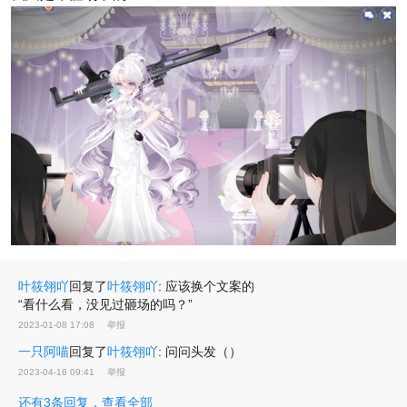
叶筱翎吖
回复了
叶筱翎吖
:
应该换个文案的
“看什么看，没见过砸场的吗？”
2023-01-08 17:08
举报
一只阿喵
回复了
叶筱翎吖
:
问问头发（）
2023-04-16 09:41
举报
还有3条回复，查看全部