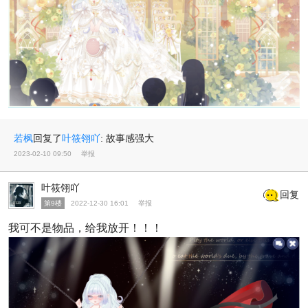
若枫
回复了
叶筱翎吖
:
故事感强大
2023-02-10 09:50
举报
叶筱翎吖
回复
第9楼
2022-12-30 16:01
举报
我可不是物品，给我放开！！！