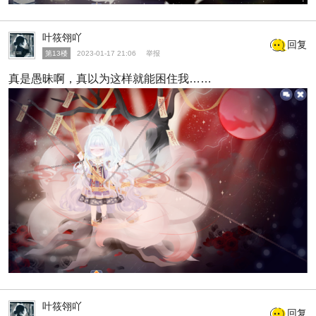
叶筱翎吖
回复
第13楼
2023-01-17 21:06
举报
真是愚昧啊，真以为这样就能困住我……
叶筱翎吖
回复