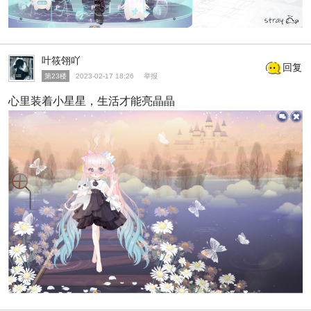
叶筱翎吖
回复
第23楼
2023-02-17 18:26
举报
心里装着小星星，生活才能亮晶晶