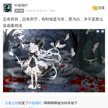
叶筱翎吖
回复
第24楼
2023-02-19 20:08
举报
总有所持，总有所守，有时候是与非，黑与白，并不是那么
容易看得清
云卷云舒
回复了
叶筱翎吖
:
啊啊啊啊被你种草裙子