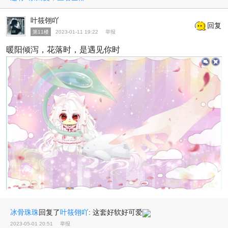
叶筱翎吖
回复
第11楼
2023-01-11 19:22
举报
暖阳倾泻，花落时，是遇见你时
冰骨珠珠
回复了
叶筱翎吖
:
这套好软好可爱
2023-05-01 20:51
举报