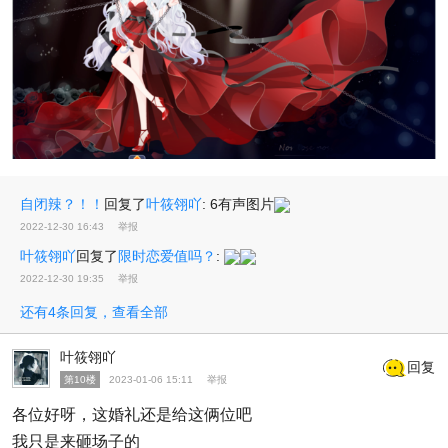
自闭辣？！！
回复了
叶筱翎吖
:
6有声图片
2022-12-30 16:43
举报
叶筱翎吖
回复了
限时恋爱值吗？
:
2022-12-30 19:35
举报
还有4条回复，查看全部
叶筱翎吖
回复
第10楼
2023-01-06 15:11
举报
各位好呀，这婚礼还是给这俩位吧
我只是来砸场子的