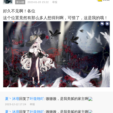
第14楼
2023-01-20 15:22
举报
好久不见啊！各位
这个位置竟然有那么多人想得到啊，可惜了，这是我的哦！
夏丶沐瑾
回复了
叶筱翎吖
:
嗷嗷嗷，是我美腻的家主啊
2023-12-12 17:24
举报
夏丶沐瑾
回复了
叶筱翎吖
:
嗷嗷嗷，是我美腻的家主啊