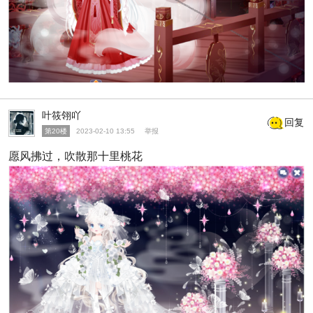
叶筱翎吖
回复
第20楼
2023-02-10 13:55
举报
愿风拂过，吹散那十里桃花