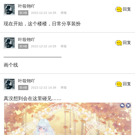
叶筱翎吖
回复
第2楼
2022-12-22 14:35
举报
现在开始，这个楼楼，日常分享装扮
叶筱翎吖
回复
第3楼
2022-12-22 14:35
举报
————————————
画个线
叶筱翎吖
回复
第4楼
2022-12-22 14:36
举报
真没想到会在这里碰见……