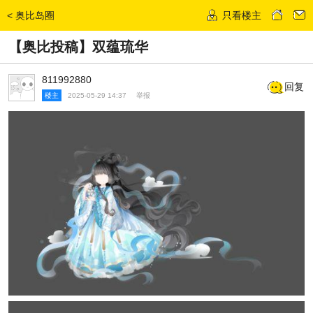
<
奥比岛圈
只看楼主
发话题
【奥比投稿】双蕴琉华
811992880
回复
楼主
2025-05-29 14:37
举报