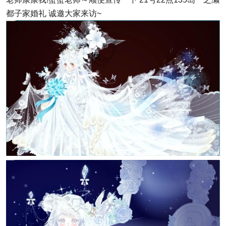
都子家婚礼 诚邀大家来访~