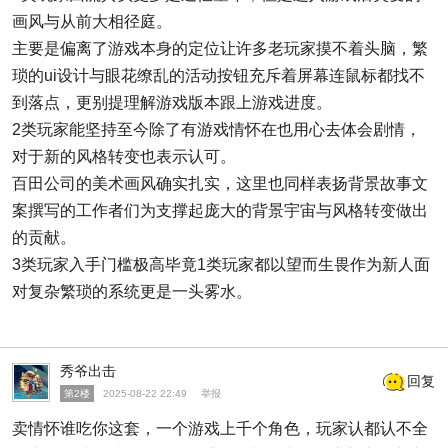
画风与从前大相径庭。
主要是偏离了游戏本身的定位让许多老玩家摸不着头脑，繁
琐的ui设计与眼花缭乱的活动按钮充斥着屏幕连鼠标都找不
到落点，更别提理解游戏版本跟上游戏进度。
2类玩家能坚持至今除了有游戏情怀在也用心去体会剧情，
对于新的风格转变也表示认可。
百田公司的美术画风确实扎实，这里也同样表扬背景故事文
案撰写的工作者们为支撑起庞大的背景宇宙与风格转变做出
的贡献。
3类玩家入手门槛极高毕竟1类玩家都以望而生畏作为新人面
对复杂繁琐的系统更是一头雾水。
秀爷出击
回复
第2楼
2025-08-22 22:49
举报
卖情怀谁吃你这套，一个游戏上千个角色，玩家认都认不全