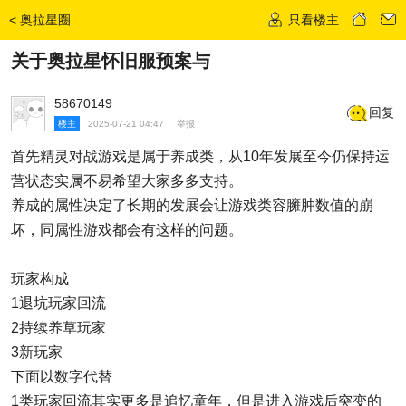
<
奥拉星圈
只看楼主
发话题
关于奥拉星怀旧服预案与
58670149
回复
楼主
2025-07-21 04:47
举报
首先精灵对战游戏是属于养成类，从10年发展至今仍保持运
营状态实属不易希望大家多多支持。
养成的属性决定了长期的发展会让游戏类容臃肿数值的崩
坏，同属性游戏都会有这样的问题。
玩家构成
1退坑玩家回流
2持续养草玩家
3新玩家
下面以数字代替
1类玩家回流其实更多是追忆童年，但是进入游戏后突变的