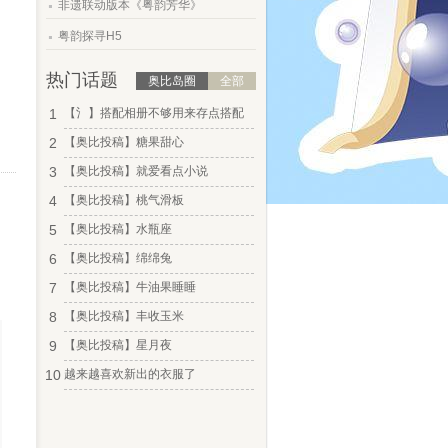
非遗联动版本《粤韵芳华》
.
粤韵探寻H5
热门话题
奥比岛圈
全部
1
【氵】搭配相册不够用来存点搭配
2
【奥比投稿】糖果甜心
3
【奥比投稿】就爱看点小说
4
【奥比投稿】桃气滑板
5
【奥比投稿】水瓶座
6
【奥比投稿】绵绵兔
7
【奥比投稿】牛油果睡睡
8
【奥比投稿】丰收玉米
9
【奥比投稿】星月夜
10
越来越喜欢新出的衣服了