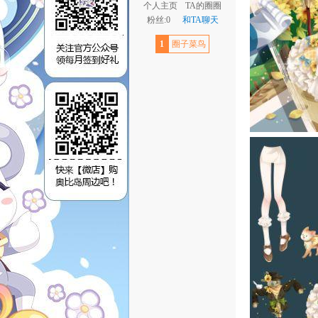
个人主页
TA的圈圈
粉丝:0
和TA聊天
1
圈子菜鸟