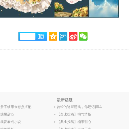
1
.
最新话题
相册不够用来存点搭配
.
曾经的这些游戏，你还记得吗
】糖果甜心
.
【奥比投稿】桃气滑板
】就爱看点小说
.
【奥比投稿】糖果甜心