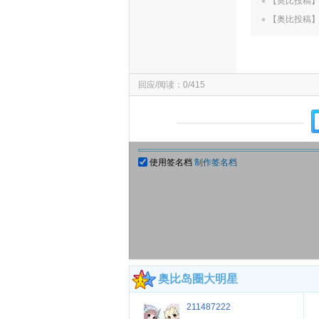
.
【奥比投稿
【奥比投稿
回应/阅读：0/415
使用签名档
制作签名档
奥比岛圈大明星
211487222