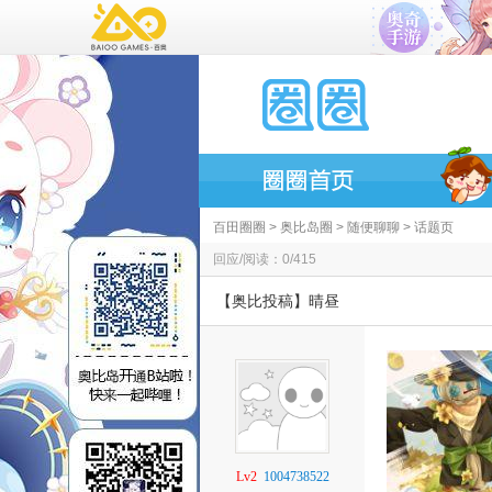
百田圈圈
>
奥比岛圈
>
随便聊聊
> 话题页
回应/阅读：0/415
【奥比投稿】晴昼
Lv2
1004738522