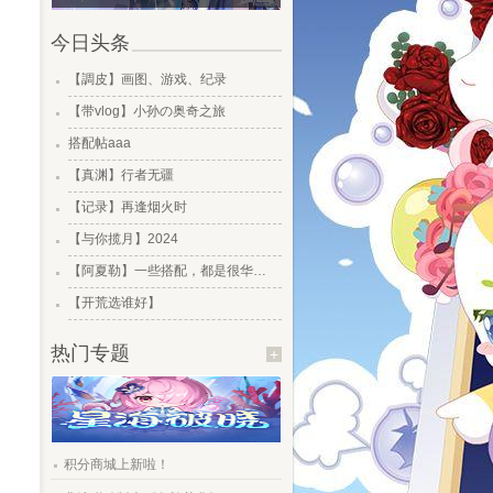
今日头条
.
【調皮】画图、游戏、纪录
.
【带vlog】小孙の奥奇之旅
.
搭配帖aaa
.
【真渊】行者无疆
.
【记录】再逢烟火时
.
【与你揽月】2024
.
【阿夏勒】一些搭配，都是很华丽的一些搭配
.
【开荒选谁好】
热门专题
+
.
积分商城上新啦！
.