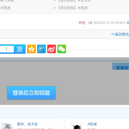
】桃气滑板
.
【奥比投稿】丰收玉米
】水瓶座
【奥比投稿】水瓶座
举报
1楼
2026-05-15 10:58:09.0
<<返回奥
1
发表回
爱你、洛天依
A陌城