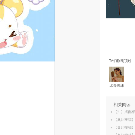
TA们刚刚顶过
冰骨珠珠
.
相关阅读
.
【氵】搭配
.
【奥比投稿
.
【奥比投稿