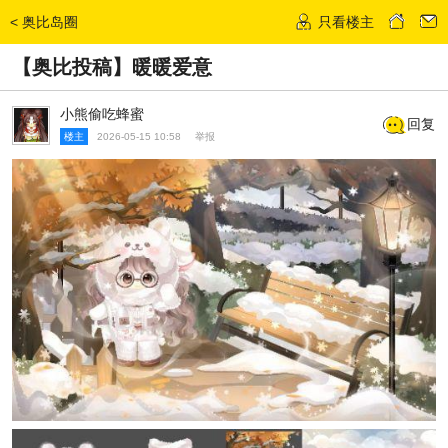
<
奥比岛圈
只看楼主
发话题
【奥比投稿】暖暖爱意
小熊偷吃蜂蜜
回复
楼主
2026-05-15 10:58
举报