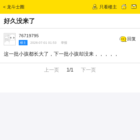
<
龙斗士圈
只看楼主
发话题
好久没来了
76719795
回复
楼主
2026-07-01 01:53
举报
这一批小孩都长大了，下一批小孩却没来，，，，，
上一页
1/1
下一页