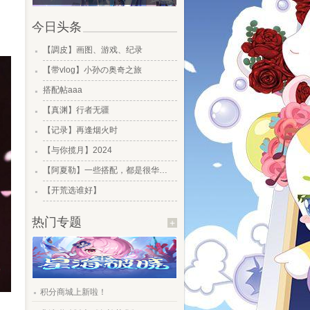
今日头条
.
【調皮】画图、游戏、纪录
.
【带vlog】小孙の奥奇之旅
.
搭配帖aaa
.
【真渊】行者无疆
.
【记录】再逢烟火时
.
【与你揽月】2024
.
【阿夏勒】一些搭配，都是很华丽的一些搭配
.
【开荒选谁好】
热门专题
+
.
积分商城上新啦！
.