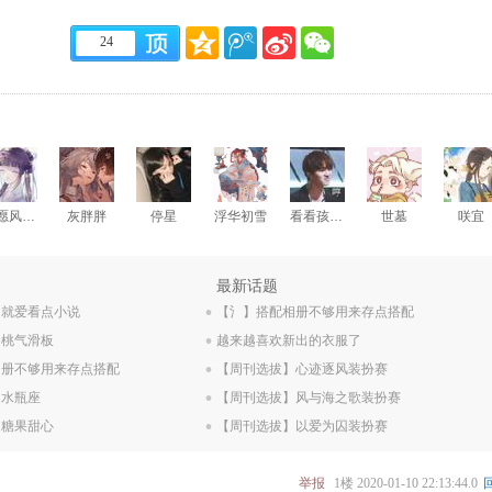
24
唯愿风雨吉
灰胖胖
停星
浮华初雪
看看孩子吧
世墓
咲宜
.
最新话题
】就爱看点小说
.
【氵】搭配相册不够用来存点搭配
】桃气滑板
.
越来越喜欢新出的衣服了
相册不够用来存点搭配
.
【周刊选拔】心迹逐风装扮赛
】水瓶座
.
【周刊选拔】风与海之歌装扮赛
】糖果甜心
【周刊选拔】以爱为囚装扮赛
举报
1楼
2020-01-10 22:13:44.0