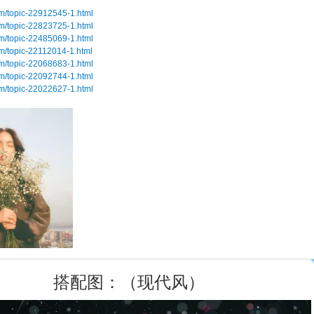
om/topic-22912545-1.html
om/topic-22823725-1.html
om/topic-22485069-1.html
om/topic-22112014-1.html
om/topic-22068683-1.html
om/topic-22092744-1.html
om/topic-22022627-1.html
搭配图：（现代风）