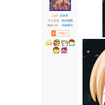
Lv17
灰胖胖
个人主页
她的圈圈
粉丝:314
和她聊天
6
一鸣惊人