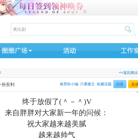
3
<<返回奥
一份安利
推荐给小编
只看楼主
收藏话题
回复
终于放假了(＾－＾)V
来自胖胖对大家新一年的问候：
祝大家越来越美腻
越来越帅气