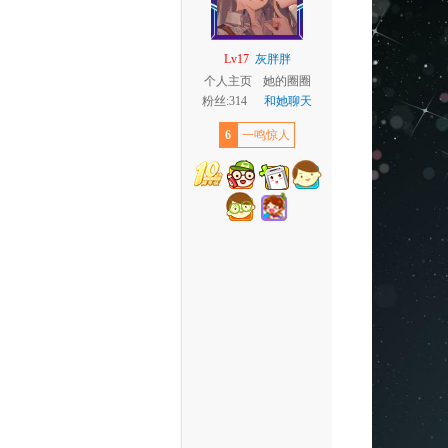
Lv17
灰胖胖
个人主页
她的圈圈
粉丝:314
和她聊天
6
一鸣惊人