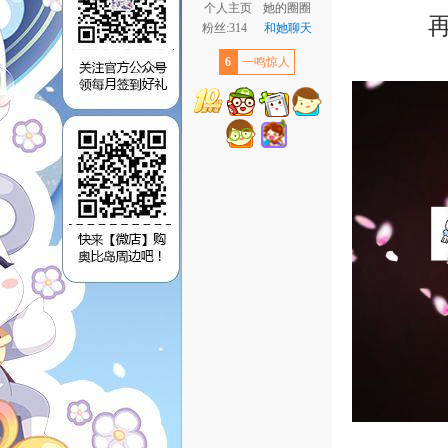
个人主页
她的圈圈
粉丝:314
和她聊天
6
一鸣惊人