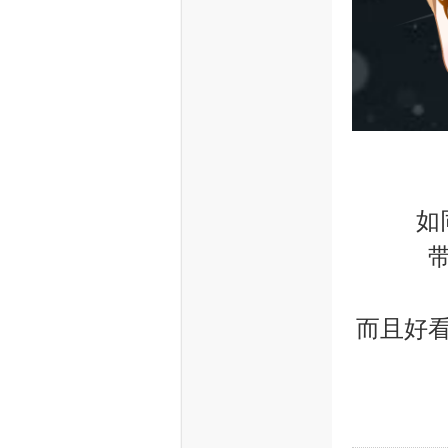
如
而且好