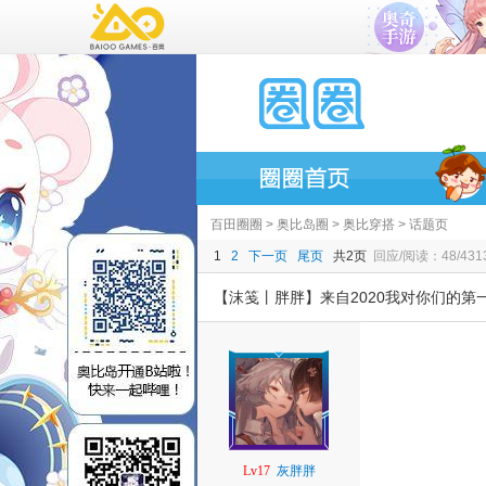
百田圈圈
>
奥比岛圈
>
奥比穿搭
> 话题页
1
2
下一页
尾页
共2页
回应/阅读：48/431
【沫笺丨胖胖】来自2020我对你们的第
Lv17
灰胖胖