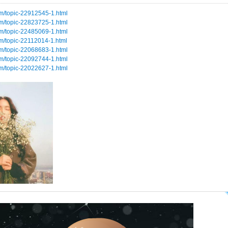
om/topic-22912545-1.html
om/topic-22823725-1.html
om/topic-22485069-1.html
om/topic-22112014-1.html
om/topic-22068683-1.html
om/topic-22092744-1.html
om/topic-22022627-1.html