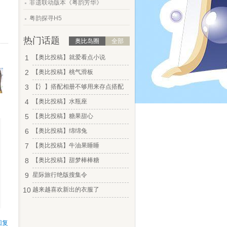
非遗联动版本《粤韵芳华》
.
粤韵探寻H5
热门话题
奥比岛圈
全部
1
【奥比投稿】就爱看点小说
2
【奥比投稿】桃气滑板
3
【氵】搭配相册不够用来存点搭配
4
【奥比投稿】水瓶座
5
【奥比投稿】糖果甜心
6
【奥比投稿】绵绵兔
7
【奥比投稿】牛油果睡睡
8
【奥比投稿】甜梦棒棒糖
9
星际旅行绝版搜集令
10
越来越喜欢新出的衣服了
回复