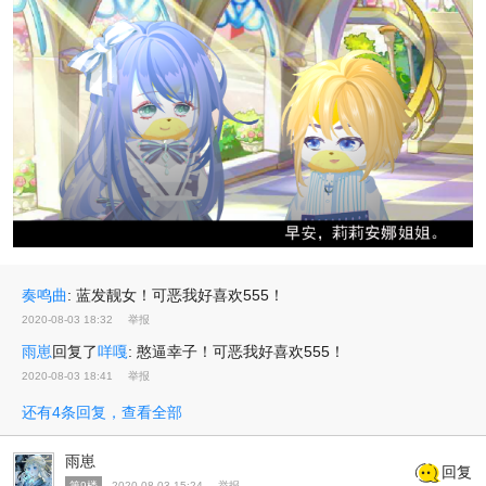
奏鸣曲
:
蓝发靓女！可恶我好喜欢555！
2020-08-03 18:32
举报
雨崽
回复了
咩嘎
:
憨逼幸子！可恶我好喜欢555！
2020-08-03 18:41
举报
还有4条回复，查看全部
雨崽
回复
第9楼
2020-08-03 15:24
举报