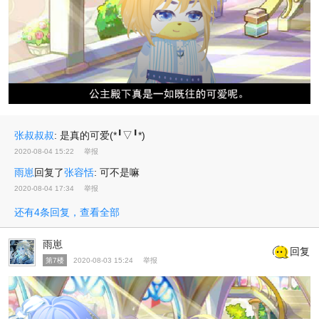
张叔叔叔
:
是真的可爱(*╹▽╹*)
2020-08-04 15:22
举报
雨崽
回复了
张容恬
:
可不是嘛
2020-08-04 17:34
举报
还有4条回复，查看全部
雨崽
回复
第7楼
2020-08-03 15:24
举报