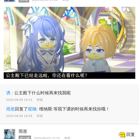
诱
:
公主殿下什么时候再来找我呢
2020-08-09 18:15
举报
雨崽
回复了
呢喃
:
维纳斯:等我下课的时候再来找你哦！
2020-08-09 19:58
举报
雨崽
回复
第10楼
2020-08-03 15:25
举报