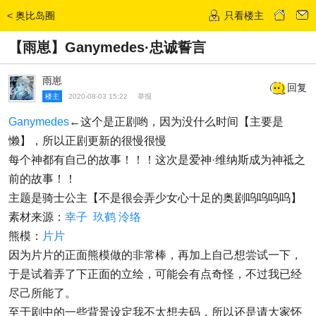
<
奥比岛圈
只看楼主
发话题
【雨崽】Ganymedes·忠诚誓言
雨崽
回复
楼主
2020-08-03 15:22
举报
Ganymedes
←这个是正剧哟，因为没什么时间【主要是
懒】，所以正剧更新的很慢很慢
每个神都有自己的故事！！！这次是爱神·维纳斯成为神祗之
前的故事！！
主题是骑士公主【不是很会弄少女心十足的奥剧呜呜呜呜】
素材来源：
幸子
玖鹤
泠络
熊模：
片片
因为片片的正面熊模做的非常棒，再加上自己想尝试一下，
于是试着弄了下正面的立绘，可能会有点奇怪，不过我已经
尽己所能了。
至于剧中的一些背景设定我不太想去码，所以还是请大家怀