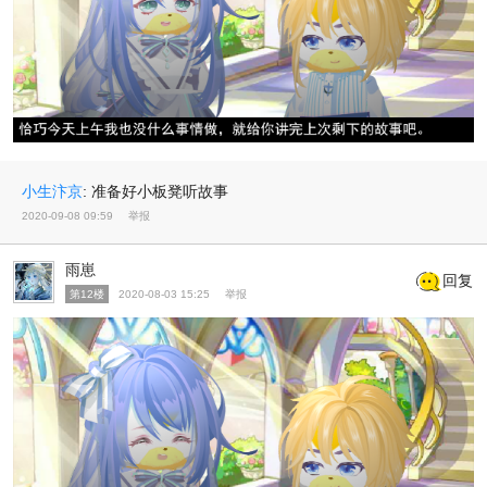
小生汴京
:
准备好小板凳听故事
2020-09-08 09:59
举报
雨崽
回复
第12楼
2020-08-03 15:25
举报