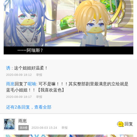
诱
:
这个姐姐好温柔！
2020-08-09 18:12
举报
雨崽
回复了
呢喃
:
可不是嘛！！！其实整部剧里最满意的立绘就是
蓝毛小姐姐！！【我喜欢蓝色】
2020-08-09 18:17
举报
还有2条回复，查看全部
雨崽
回复
第8楼
2020-08-03 15:24
举报