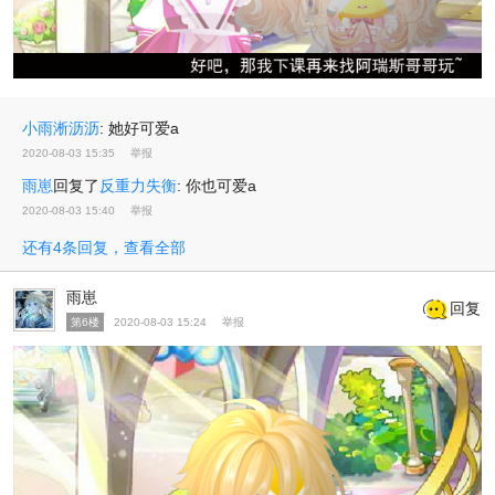
小雨淅沥沥
:
她好可爱a
2020-08-03 15:35
举报
雨崽
回复了
反重力失衡
:
你也可爱a
2020-08-03 15:40
举报
还有4条回复，查看全部
雨崽
回复
第6楼
2020-08-03 15:24
举报