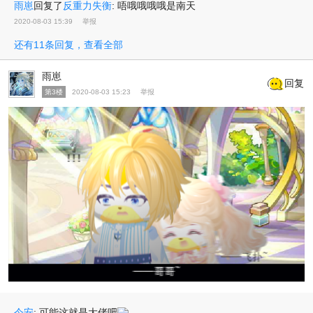
雨崽
回复了
反重力失衡
:
唔哦哦哦哦是南天
2020-08-03 15:39
举报
还有11条回复，查看全部
雨崽
回复
第3楼
2020-08-03 15:23
举报
今安
:
可能这就是大佬吧