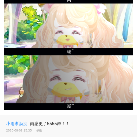
小雨淅沥沥
:
雨崽更了5555蹲！！
2020-08-03 15:35
举报