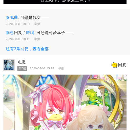
奏鸣曲
:
可恶是靓女——
2020-08-03 18:31
举报
雨崽
回复了
咩嘎
:
可恶是可爱幸子——
2020-08-03 18:42
举报
还有3条回复，查看全部
雨崽
回复
第5楼
2020-08-03 15:24
举报